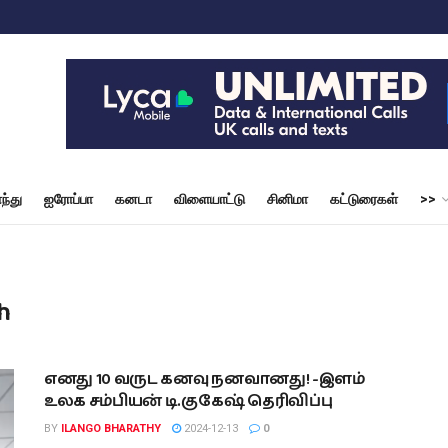
ந்து
ஐரோப்பா
கனடா
விளையாட்டு
சினிமா
கட்டுரைகள்
>>
h
எனது 10 வருட கனவு நனவானது! -இளம்
உலக சம்பியன் டி.குகேஷ் தெரிவிப்பு
BY
ILANGO BHARATHY
2024-12-13
0