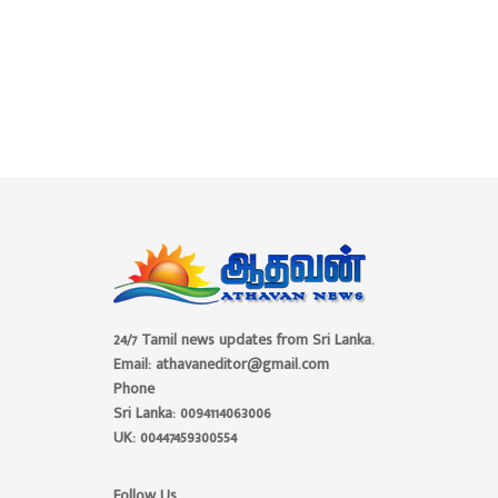
24/7 Tamil news updates from Sri Lanka.
Email: athavaneditor@gmail.com
Phone
Sri Lanka: 0094114063006
UK: 00447459300554
Follow Us