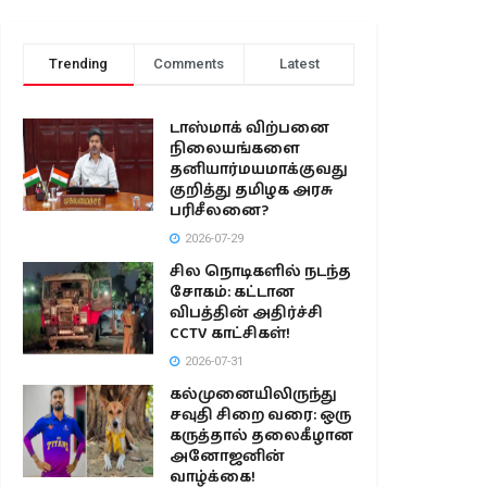
Trending
Comments
Latest
டாஸ்மாக் விற்பனை
நிலையங்களை
தனியார்மயமாக்குவது
குறித்து தமிழக அரசு
பரிசீலனை?
2026-07-29
சில நொடிகளில் நடந்த
சோகம்: கட்டான
விபத்தின் அதிர்ச்சி
CCTV காட்சிகள்!
2026-07-31
கல்முனையிலிருந்து
சவுதி சிறை வரை: ஒரு
கருத்தால் தலைகீழான
அனோஜனின்
வாழ்க்கை!