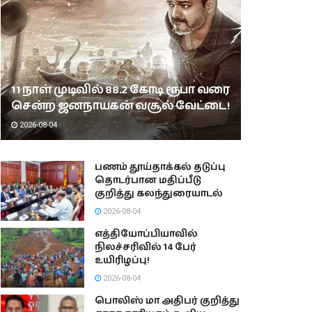
11 நாள் முடிவில் 88.2 கோடி ரூபா வரை
சென்ற ஜனநாயகன் வசூல் வேட்டை!
2026-08-04
பணம் தூய்தாக்கல் தடுப்பு
தொடர்பான மதிப்பீடு
குறித்து கலந்துரையாடல்
2026-08-04
எத்தியோப்பியாவில்
நிலச்சரிவில் 14 பேர்
உயிரிழப்பு!
2026-08-04
பொலிஸ் மா அதிபர் குறித்து