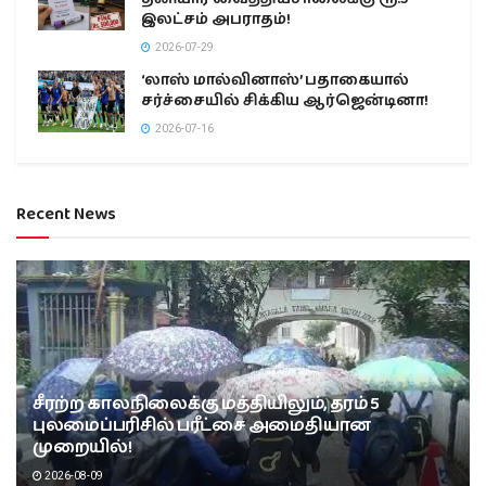
இலட்சம் அபராதம்!
2026-07-29
‘லாஸ் மால்வினாஸ்’ பதாகையால்
சர்ச்சையில் சிக்கிய ஆர்ஜென்டினா!
2026-07-16
Recent News
சீரற்ற காலநிலைக்கு மத்தியிலும், தரம் 5
புலமைப்பரிசில் பரீட்சை அமைதியான
முறையில்!
2026-08-09