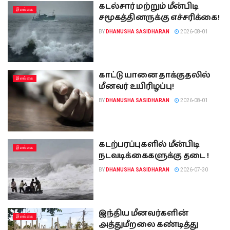
கடல்சார் மற்றும் மீன்பிடி
இலங்கை
சமூகத்தினருக்கு எச்சரிக்கை!
BY
DHANUSHA SASIDHARAN
2026-08-01
காட்டு யானை தாக்குதலில்
இலங்கை
மீனவர் உயிரிழப்பு!
BY
DHANUSHA SASIDHARAN
2026-08-01
கடற்பரப்புகளில் மீன்பிடி
இலங்கை
நடவடிக்கைகளுக்கு தடை !
BY
DHANUSHA SASIDHARAN
2026-07-30
இந்திய மீனவர்களின்
இலங்கை
அத்துமீறலை கண்டித்து