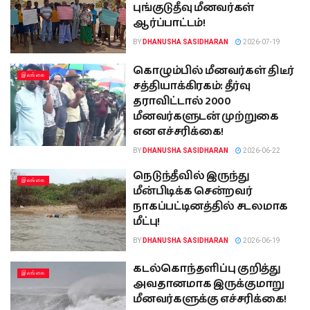
புங்குடுதீவு மீனவர்கள்
ஆர்ப்பாட்டம்!
BY
DHANUSHA SASIDHARAN
2026-07-19
கொழும்பில் மீனவர்கள் திடீர்
இலங்கை
சத்தியாக்கிரகம்: தீர்வு
தராவிட்டால் 2000
மீனவர்களுடன் முற்றுகை
என எச்சரிக்கை!
BY
DHANUSHA SASIDHARAN
2026-06-22
நெடுந்தீவில் இருந்து
இலங்கை
மீன்பிடிக்க சென்றவர்
நாகப்பட்டினத்தில் சடலமாக
மீட்பு!
BY
DHANUSHA SASIDHARAN
2026-06-19
கடல்கொந்தளிப்பு குறித்து
இலங்கை
அவதானமாக இருக்குமாறு
மீனவர்களுக்கு எச்சரிக்கை!