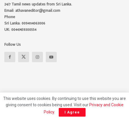
24/7 Tamil news updates from Sri Lanka.
Email: athavaneditor@gmail.com
Phone
Sri Lanka: 0094114063006
UK: 00447459300554
Follow Us
This website uses cookies. By continuing to use this website you are
giving consent to cookies being used. Visit our
Privacy and Cookie
About
Advertise
Privacy Policy
Contact Us
Policy
.
I Agree
© 2026 Athavan Media, All rights reserved.