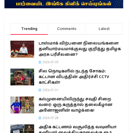
Trending
Comments
Latest
டாஸ்மாக் விற்பனை நிலையங்களை
தனியார்மயமாக்குவது குறித்து தமிழக
அரசு பரிசீலனை?
2026-07-29
சில நொடிகளில் நடந்த சோகம்:
கட்டான விபத்தின் அதிர்ச்சி CCTV
காட்சிகள்!
2026-07-31
கல்முனையிலிருந்து சவுதி சிறை
வரை: ஒரு கருத்தால் தலைகீழான
அனோஜனின் வாழ்க்கை!
2026-07-28
அதிக கட்டணம் வசூலித்த வவுனியா
தனியார் வைத்தியசாலைக்கு ரூ.5