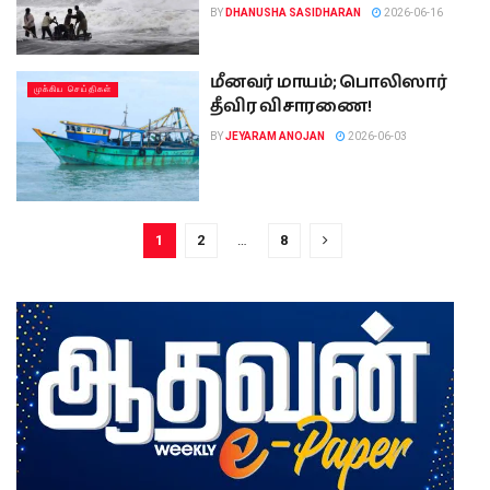
BY
DHANUSHA SASIDHARAN
2026-06-16
மீனவர் மாயம்; பொலிஸார்
முக்கிய செய்திகள்
தீவிர விசாரணை!
BY
JEYARAM ANOJAN
2026-06-03
1
2
…
8