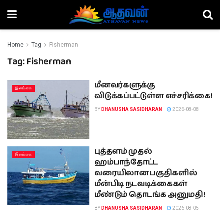
Home
Tag
Fisherman
Tag:
Fisherman
மீனவர்களுக்கு
இலங்கை
விடுக்கப்பட்டுள்ள எச்சரிக்கை!
BY
DHANUSHA SASIDHARAN
2026-08-08
புத்தளம் முதல்
இலங்கை
ஹம்பாந்தோட்ட
வரையிலான பகுதிகளில்
மீன்பிடி நடவடிக்கைகள்
மீண்டும் தொடங்க அனுமதி!
BY
DHANUSHA SASIDHARAN
2026-08-05