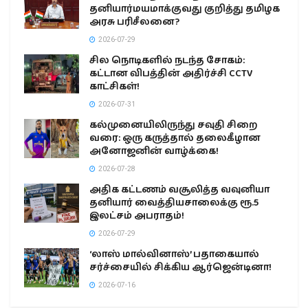
தனியார்மயமாக்குவது குறித்து தமிழக
அரசு பரிசீலனை?
2026-07-29
சில நொடிகளில் நடந்த சோகம்:
கட்டான விபத்தின் அதிர்ச்சி CCTV
காட்சிகள்!
2026-07-31
கல்முனையிலிருந்து சவுதி சிறை
வரை: ஒரு கருத்தால் தலைகீழான
அனோஜனின் வாழ்க்கை!
2026-07-28
அதிக கட்டணம் வசூலித்த வவுனியா
தனியார் வைத்தியசாலைக்கு ரூ.5
இலட்சம் அபராதம்!
2026-07-29
‘லாஸ் மால்வினாஸ்’ பதாகையால்
சர்ச்சையில் சிக்கிய ஆர்ஜென்டினா!
2026-07-16