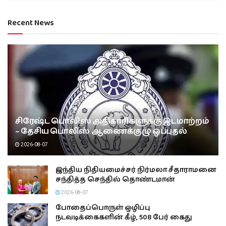
Recent News
சிரேஷ்ட பொலிஸ் அதிகாரிகளுக்கு இடமாற்றம்
– தேசிய பொலிஸ் ஆணைக்குழு ஒப்புதல்
2026-08-07
இந்திய நிதியமைச்சர் நிர்மலா சீதாராமனை
சந்தித்த செந்தில் தொண்டமான்
2026-08-07
போதைப்பொருள் ஒழிப்பு
நடவடிக்கைகளின் கீழ், 508 பேர் கைது