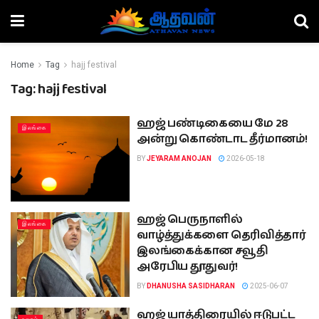
Home
Tag
hajj festival
Tag:
hajj festival
ஹஜ் பண்டிகையை மே 28
இலங்கை
அன்று கொண்டாட தீர்மானம்!
BY
JEYARAM ANOJAN
2026-05-18
ஹஜ் பெருநாளில்
இலங்கை
வாழ்த்துக்களை தெரிவித்தார்
இலங்கைக்கான சவூதி
அரேபிய தூதுவர்!
BY
DHANUSHA SASIDHARAN
2025-06-07
ஹஜ் யாத்திரையில் ஈடுபட்ட