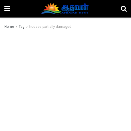
Home
Tag
houses partially damaged