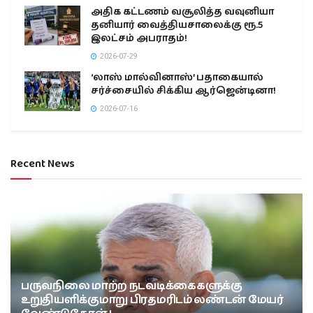
அதிக கட்டணம் வசூலித்த வவுனியா
தனியார் வைத்தியசாலைக்கு ரூ.5
இலட்சம் அபராதம்!
2026-07-29
‘லாஸ் மால்வினாஸ்’ பதாகையால்
சர்ச்சையில் சிக்கிய ஆர்ஜென்டினா!
2026-07-16
Recent News
பருவநிலை மாற்ற நடவடிக்கைகளுக்கு
உறுதியளிக்குமாறு பிரதமரிடம் லண்டன் மேயர்