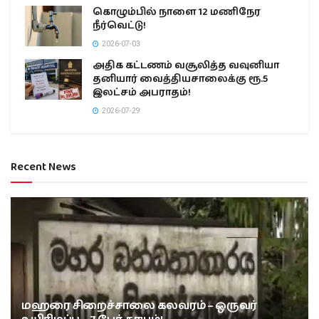
கொழும்பில் நாளை 12 மணிநேர
நீர்வெட்டு!
2026-07-03
அதிக கட்டணம் வசூலித்த வவுனியா
தனியார் வைத்தியசாலைக்கு ரூ.5
இலட்சம் அபராதம்!
2026-07-29
Recent News
மஹரை சிறைச்சாலை கலவரம் – ஒருவர்