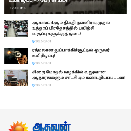
உயிரிழப்பு – 7 பேர் காயம்!
2026-08-01
ஆகஸ்ட் 4ஆம் திகதி நள்ளிரவு முதல்
உத்தரப் பிரதேசத்தில் பயிற்சி
வகுப்புகளுக்குத் தடை!
2026-08-01
ரத்மலான துப்பாக்கிச்சூட்டில் ஒருவர்
உயிரிழப்பு!
2026-08-01
சிறை மோதல் வழக்கில் வலுவான
ஆதாரங்களும் சாட்சியும் கண்டறியப்பட்டன!
2026-08-01