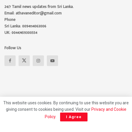
24/7 Tamil news updates from Sri Lanka.
Email: athavaneditor@gmail.com
Phone
Sri Lanka: 0094114063006
UK: 00447459300554
Follow Us
This website uses cookies. By continuing to use this website you are
giving consent to cookies being used. Visit our
Privacy and Cookie
About
Advertise
Privacy Policy
Contact Us
Policy
.
I Agree
© 2026 Athavan Media, All rights reserved.