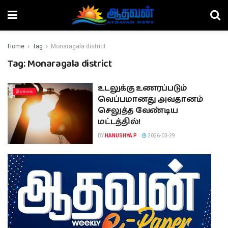
Home
Tag
Monaragala district
Tag:
Monaragala district
உடலுக்கு உணரப்படும்
இலங்கை
வெப்பமானது அவதானம்
செலுத்த வேண்டிய
மட்டத்தில்!
BY
HANUSHYA P
2026-03-29