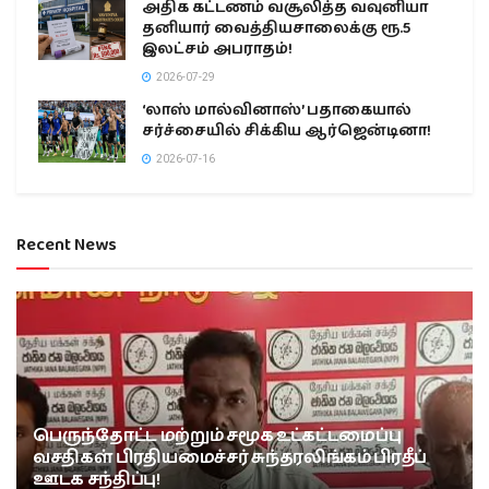
அதிக கட்டணம் வசூலித்த வவுனியா
தனியார் வைத்தியசாலைக்கு ரூ.5
இலட்சம் அபராதம்!
2026-07-29
‘லாஸ் மால்வினாஸ்’ பதாகையால்
சர்ச்சையில் சிக்கிய ஆர்ஜென்டினா!
2026-07-16
Recent News
பெருந்தோட்ட மற்றும் சமூக உட்கட்டமைப்பு
வசதிகள் பிரதியமைச்சர் சுந்தரலிங்கம் பிரதீப்
ஊடக சந்திப்பு!