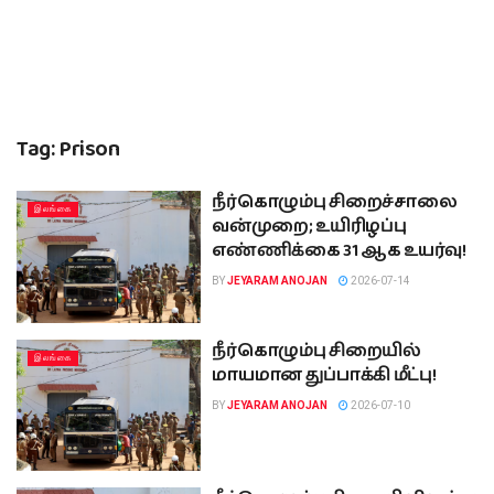
Tag:
Prison
நீர்கொழும்பு சிறைச்சாலை
இலங்கை
வன்முறை; உயிரிழப்பு
எண்ணிக்கை 31 ஆக உயர்வு!
BY
JEYARAM ANOJAN
2026-07-14
நீர்கொழும்பு சிறையில்
இலங்கை
மாயமான துப்பாக்கி மீட்பு!
BY
JEYARAM ANOJAN
2026-07-10