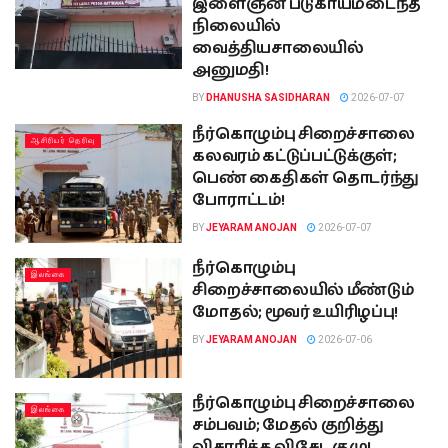
இளைஞன் படுகாயமடைந்த
நிலையில்
வைத்தியசாலையில்
அனுமதி!
BY
DHANUSHA SASIDHARAN
2026-07-07
நீர்கொழும்பு சிறைச்சாலை
ஆசிரியர் தெரிவு
கலவரம் கட்டுப்பட்டுக்குள்;
பெண் கைதிகள் தொடர்ந்து
போராட்டம்!
BY
JEYARAM ANOJAN
2026-07-07
நீர்கொழும்பு
இலங்கை
சிறைச்சாலையில் மீண்டும்
மோதல்; மூவர் உயிரிழப்பு!
BY
JEYARAM ANOJAN
2026-07-06
நீர்கொழும்பு சிறைச்சாலை
இலங்கை
சம்பவம்; மேதல் குறித்து
விசாரிக்க விசேட குழு!