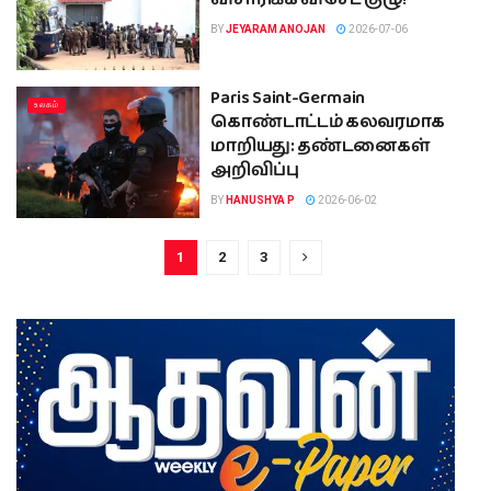
BY
JEYARAM ANOJAN
2026-07-06
Paris Saint-Germain
உலகம்
கொண்டாட்டம் கலவரமாக
மாறியது: தண்டனைகள்
அறிவிப்பு
BY
HANUSHYA P
2026-06-02
1
2
3