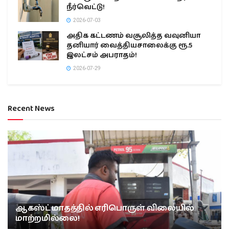
நீர்வெட்டு!
2026-07-03
அதிக கட்டணம் வசூலித்த வவுனியா
தனியார் வைத்தியசாலைக்கு ரூ.5
இலட்சம் அபராதம்!
2026-07-29
Recent News
ஆகஸ்ட் மாதத்தில் எரிபொருள் விலையில்
மாற்றமில்லை!