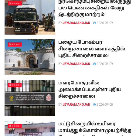
நீர்கொழும்பு சிறையிலிருந்து
இலங்கை
பல பெண் கைதிகள் வேறு
இடத்திற்கு மாற்றம்!
BY
JEYARAM ANOJAN
2026-07-09
பழைய போகம்பர
இலங்கை
சிறைச்சாலை வளாகத்தில்
புதிய சிறைச்சாலை!
BY
JEYARAM ANOJAN
2026-07-09
மஹமோதரவில்
இலங்கை
அமைக்கப்படவுள்ள புதிய
சிறைச்சாலை!
BY
JEYARAM ANOJAN
2026-07-08
மட்டு சிறையில் உயிரை
இலங்கை
மாய்த்துக்கொள்ள முயற்சித்த