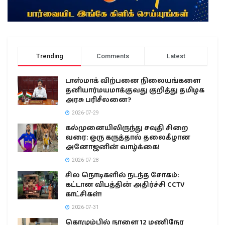
Trending
Comments
Latest
டாஸ்மாக் விற்பனை நிலையங்களை
தனியார்மயமாக்குவது குறித்து தமிழக
அரசு பரிசீலனை?
2026-07-29
கல்முனையிலிருந்து சவுதி சிறை
வரை: ஒரு கருத்தால் தலைகீழான
அனோஜனின் வாழ்க்கை!
2026-07-28
சில நொடிகளில் நடந்த சோகம்:
கட்டான விபத்தின் அதிர்ச்சி CCTV
காட்சிகள்!
2026-07-31
கொழும்பில் நாளை 12 மணிநேர