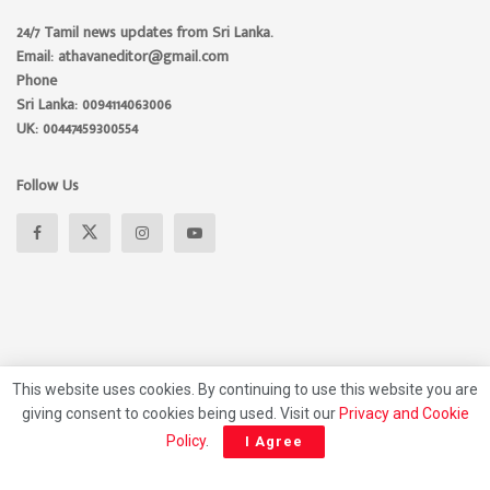
24/7 Tamil news updates from Sri Lanka.
Email: athavaneditor@gmail.com
Phone
Sri Lanka: 0094114063006
UK: 00447459300554
Follow Us
This website uses cookies. By continuing to use this website you are
giving consent to cookies being used. Visit our
Privacy and Cookie
About
Advertise
Privacy Policy
Contact Us
Policy
.
I Agree
© 2026 Athavan Media, All rights reserved.