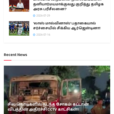
தனியார்மயமாக்குவது குறித்து தமிழக
அரசு பரிசீலனை?
2026-07-29
‘லாஸ் மால்வினாஸ்’ பதாகையால்
சர்ச்சையில் சிக்கிய ஆர்ஜென்டினா!
2026-07-16
Recent News
சில நொடிகளில் நடந்த சோகம்: கட்டான
விபத்தின் அதிர்ச்சி CCTV காட்சிகள்!