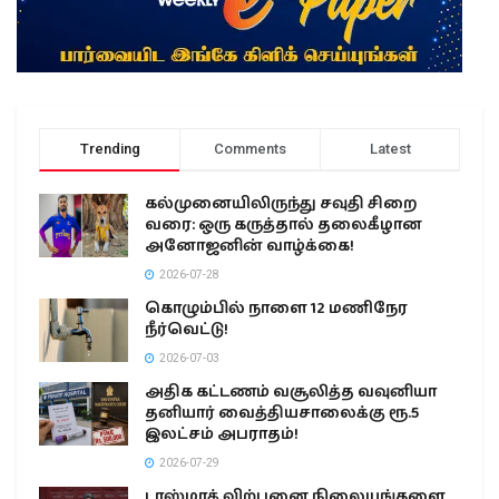
Trending
Comments
Latest
கல்முனையிலிருந்து சவுதி சிறை
வரை: ஒரு கருத்தால் தலைகீழான
அனோஜனின் வாழ்க்கை!
2026-07-28
கொழும்பில் நாளை 12 மணிநேர
நீர்வெட்டு!
2026-07-03
அதிக கட்டணம் வசூலித்த வவுனியா
தனியார் வைத்தியசாலைக்கு ரூ.5
இலட்சம் அபராதம்!
2026-07-29
டாஸ்மாக் விற்பனை நிலையங்களை