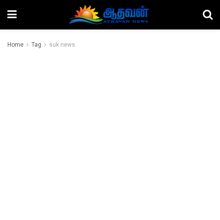
Home
Tag
suk news