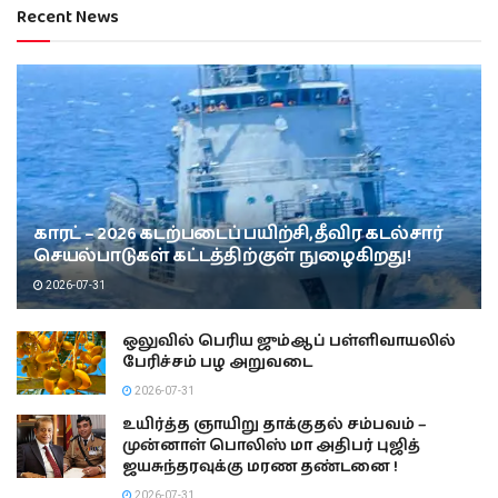
Recent News
காரட் – 2026 கடற்படைப் பயிற்சி, தீவிர கடல்சார்
செயல்பாடுகள் கட்டத்திற்குள் நுழைகிறது!
2026-07-31
ஒலுவில் பெரிய ஜும்ஆப் பள்ளிவாயலில்
பேரிச்சம் பழ அறுவடை
2026-07-31
உயிர்த்த ஞாயிறு தாக்குதல் சம்பவம் –
முன்னாள் பொலிஸ் மா அதிபர் புஜித்
ஜயசுந்தரவுக்கு மரண தண்டனை !
2026-07-31