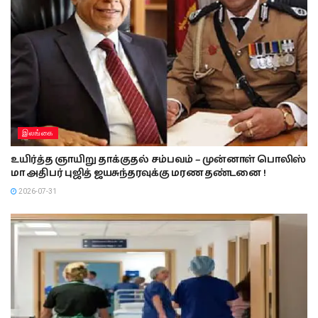
இலங்கை
உயிர்த்த ஞாயிறு தாக்குதல் சம்பவம் – முன்னாள் பொலிஸ்
மா அதிபர் புஜித் ஜயசுந்தரவுக்கு மரண தண்டனை !
2026-07-31