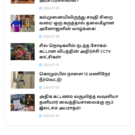
அரசு பரிசீலனை?
2026-07-29
கல்முனையிலிருந்து சவுதி சிறை
வரை: ஒரு கருத்தால் தலைகீழான
அனோஜனின் வாழ்க்கை!
2026-07-28
சில நொடிகளில் நடந்த சோகம்:
கட்டான விபத்தின் அதிர்ச்சி CCTV
காட்சிகள்!
2026-07-31
கொழும்பில் நாளை 12 மணிநேர
நீர்வெட்டு!
2026-07-03
அதிக கட்டணம் வசூலித்த வவுனியா
தனியார் வைத்தியசாலைக்கு ரூ.5
இலட்சம் அபராதம்!
2026-07-29