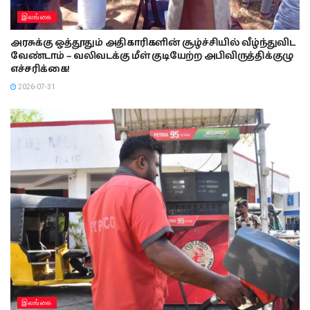
இலங்கை
அரசுக்கு ஒத்தூதும் அதிகாரிகளின் சூழ்ச்சியில் வீழ்ந்துவிட
வேண்டாம் – வலிவடக்கு மீள் குடியேற்ற அபிவிருத்திக்குழு
எச்சரிக்கை!
2026-07-31
இலங்கை