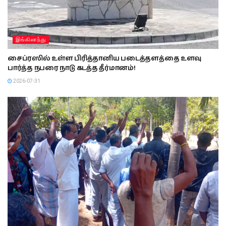
இங்கிலாந்து
சைப்ரஸில் உள்ள பிரித்தானிய படைத்தளத்தை உளவு
பார்த்த நபரை நாடு கடத்த தீர்மானம்!
2026-07-31