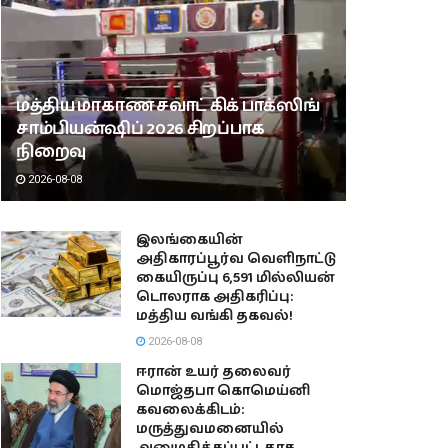
மத்திய மாகாண சவாட் கிக் பாக்ஸிங்
சாம்பியன்ஷிப் 2026 சிறப்பாக
நிறைவு
2026-08-08
இலங்கையின்
அதிகாரப்பூர்வ வெளிநாட்டு
கையிருப்பு 6,591 மில்லியன்
டொலராக அதிகரிப்பு:
மத்திய வங்கி தகவல்!
2026-08-08
ஈரான் உயர் தலைவர்
மொஜ்தபா கொமெய்னி
கவலைக்கிடம்:
மருத்துவமனையில்