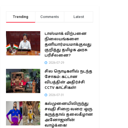
Trending
Comments
Latest
டாஸ்மாக் விற்பனை
நிலையங்களை
தனியார்மயமாக்குவது
குறித்து தமிழக அரசு
பரிசீலனை?
2026-07-29
சில நொடிகளில் நடந்த
சோகம்: கட்டான
விபத்தின் அதிர்ச்சி
CCTV காட்சிகள்!
2026-07-31
கல்முனையிலிருந்து
சவுதி சிறை வரை: ஒரு
கருத்தால் தலைகீழான
அனோஜனின்
வாழ்க்கை!