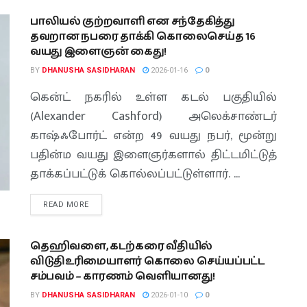
பாலியல் குற்றவாளி என சந்தேகித்து
தவறான நபரை தாக்கி கொலைசெய்த 16
வயது இளைஞன் கைது!
BY
DHANUSHA SASIDHARAN
2026-01-16
0
கென்ட் நகரில் உள்ள கடல் பகுதியில்
(Alexander Cashford) அலெக்சாண்டர்
காஷ்ஃபோர்ட் என்ற 49 வயது நபர், மூன்று
பதின்ம வயது இளைஞர்களால் திட்டமிட்டுத்
தாக்கப்பட்டுக் கொல்லப்பட்டுள்ளார். ...
READ MORE
தெஹிவளை, கடற்கரை வீதியில்
விடுதிஉரிமையாளர் கொலை செய்யப்பட்ட
சம்பவம் – காரணம் வெளியானது!
BY
DHANUSHA SASIDHARAN
2026-01-10
0