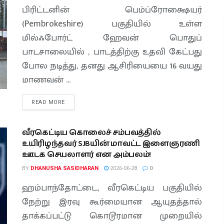
பிரிட்டனின் பெம்ப்ரோக்ஷையர்
(Pembrokeshire) பகுதியில் உள்ள
மில்ஃபோர்ட் ஹேவன் பொதுப்
பாடசாலையில் , பாடத்திற்கு உதவி கேட்பது
போல நடித்து, தனது ஆசிரியையை 16 வயது
மாணவன் ...
READ MORE
வீரகெட்டிய கொலைச் சம்பவத்தில்
உயிரிழந்தவர் SJBயின் மாவட்ட இளைஞரணி
ஊடக செயலாளர் என அம்பலம்!
BY
DHANUSHA SASIDHARAN
2026-06-28
0
ஹம்பாந்தோட்டை, வீரகெட்டிய பகுதியில்
நேற்று இரவு கூர்மையான ஆயுதத்தால்
தாக்கப்பட்டு கொடூரமான முறையில்