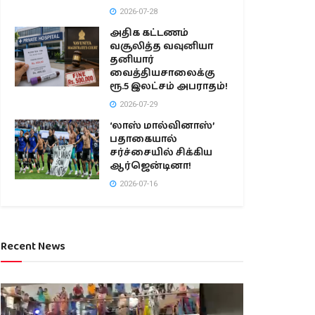
2026-07-28
அதிக கட்டணம்
வசூலித்த வவுனியா
தனியார்
வைத்தியசாலைக்கு
ரூ.5 இலட்சம் அபராதம்!
2026-07-29
‘லாஸ் மால்வினாஸ்’
பதாகையால்
சர்ச்சையில் சிக்கிய
ஆர்ஜென்டினா!
2026-07-16
Recent News