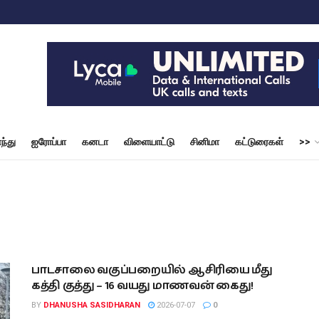
ந்து
ஐரோப்பா
கனடா
விளையாட்டு
சினிமா
கட்டுரைகள்
>>
பாடசாலை வகுப்பறையில் ஆசிரியை மீது
கத்தி குத்து – 16 வயது மாணவன் கைது!
BY
DHANUSHA SASIDHARAN
2026-07-07
0