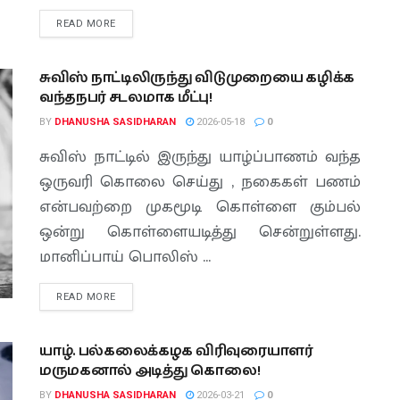
READ MORE
சுவிஸ் நாட்டிலிருந்து விடுமுறையை கழிக்க
வந்தநபர் சடலமாக மீட்பு!
BY
DHANUSHA SASIDHARAN
2026-05-18
0
சுவிஸ் நாட்டில் இருந்து யாழ்ப்பாணம் வந்த
ஒருவரி கொலை செய்து , நகைகள் பணம்
என்பவற்றை முகமூடி கொள்ளை கும்பல்
ஒன்று கொள்ளையடித்து சென்றுள்ளது.
மானிப்பாய் பொலிஸ் ...
READ MORE
யாழ். பல்கலைக்கழக விரிவுரையாளர்
மருமகனால் அடித்து கொலை!
BY
DHANUSHA SASIDHARAN
2026-03-21
0