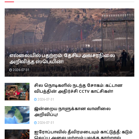
எல்லையில் பதற்றம்: தேசிய அவசரநிலை
அறிவித்த ஸ்பெயின்!
2026-07-31
சில நொடிகளில் நடந்த சோகம்: கட்டான
விபத்தின் அதிர்ச்சி CCTV காட்சிகள்!
2026-07-31
இன்றைய நாளுக்கான வானிலை
அறிவிப்பு!
2026-07-31
ஐரோப்பாவில் தீவிரமடையும் காட்டுத்தீ: கடும்
வெப்ப அலை மற்றும் பலத்த காற்றால்