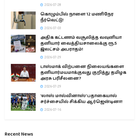
2026-07-28
கொழும்பில் நாளை 12 மணிநேர
நீர்வெட்டு!
2026-07-03
அதிக கட்டணம் வசூலித்த வவுனியா
தனியார் வைத்தியசாலைக்கு ரூ.5
இலட்சம் அபராதம்!
2026-07-29
டாஸ்மாக் விற்பனை நிலையங்களை
தனியார்மயமாக்குவது குறித்து தமிழக
அரசு பரிசீலனை?
2026-07-29
‘லாஸ் மால்வினாஸ்’ பதாகையால்
சர்ச்சையில் சிக்கிய ஆர்ஜென்டினா!
2026-07-16
Recent News