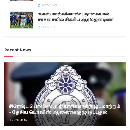
2026-07-29
‘லாஸ் மால்வினாஸ்’ பதாகையால்
சர்ச்சையில் சிக்கிய ஆர்ஜென்டினா!
2026-07-16
Recent News
சிரேஷ்ட பொலிஸ் அதிகாரிகளுக்கு இடமாற்றம்
– தேசிய பொலிஸ் ஆணைக்குழு ஒப்புதல்
2026-08-07