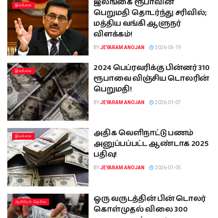
இலங்கை ரூபாவின்
இலங்கை
பெறுமதி தொடர்ந்து சரிவில்;
மத்திய வங்கி ஆளுநர்
விளக்கம்!
BY
JEYARAM ANOJAN
2026-05-19
2024 பெப்ரவரிக்கு பின்னர் 310
இலங்கை
ரூபாவை விஞ்சிய டொலரின்
பெறுமதி!
BY
JEYARAM ANOJAN
2026-01-07
அதிக வெளிநாட்டு பணம்
இலங்கை
அனுப்பப்பட்ட ஆண்டாக 2025
பதிவு!
BY
JEYARAM ANOJAN
2026-01-05
ஒரு வருடத்தின் பின் டொலர்
ஆசிரியர் தெரிவு
கொள்முதல் விலை 300