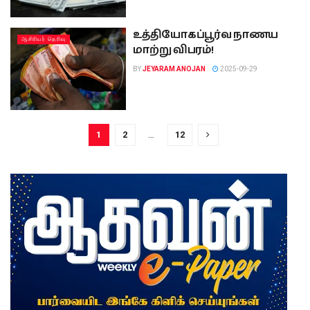
உத்தியோகப்பூர்வ நாணய
ஆசிரியர் தெரிவு
மாற்று விபரம்!
BY
JEYARAM ANOJAN
2025-09-29
1
2
…
12