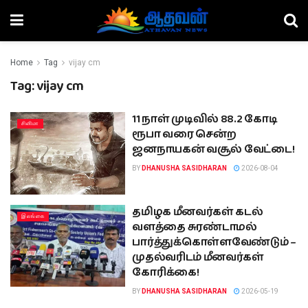
Home
Tag
vijay cm
Tag:
vijay cm
11 நாள் முடிவில் 88.2 கோடி
சினிமா
ரூபா வரை சென்ற
ஜனநாயகன் வசூல் வேட்டை!
BY
DHANUSHA SASIDHARAN
2026-08-04
தமிழக மீனவர்கள் கடல்
இலங்கை
வளத்தை சுரண்டாமல்
பார்த்துக்கொள்ளவேண்டும் –
முதல்வரிடம் மீனவர்கள்
கோரிக்கை!
BY
DHANUSHA SASIDHARAN
2026-05-19