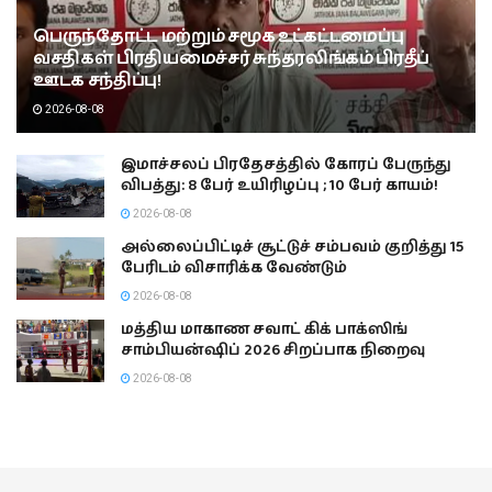
பெருந்தோட்ட மற்றும் சமூக உட்கட்டமைப்பு
வசதிகள் பிரதியமைச்சர் சுந்தரலிங்கம் பிரதீப்
ஊடக சந்திப்பு!
2026-08-08
இமாச்சலப் பிரதேசத்தில் கோரப் பேருந்து
விபத்து: 8 பேர் உயிரிழப்பு ; 10 பேர் காயம்!
2026-08-08
அல்லைப்பிட்டிச் சூட்டுச் சம்பவம் குறித்து 15
பேரிடம் விசாரிக்க வேண்டும்
2026-08-08
மத்திய மாகாண சவாட் கிக் பாக்ஸிங்
சாம்பியன்ஷிப் 2026 சிறப்பாக நிறைவு
2026-08-08