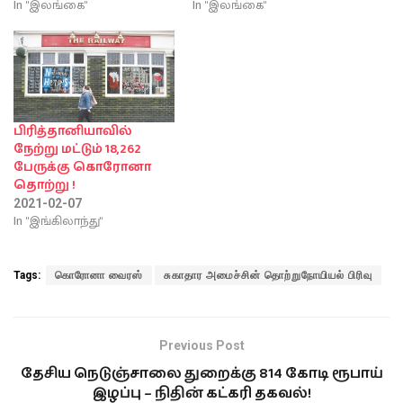
In "இலங்கை"
In "இலங்கை"
பிரித்தானியாவில்
நேற்று மட்டும் 18,262
பேருக்கு கொரோனா
தொற்று !
2021-02-07
In "இங்கிலாந்து"
Tags:
கொரோனா வைரஸ்
சுகாதார அமைச்சின் தொற்றுநோயியல் பிரிவு
Previous Post
தேசிய நெடுஞ்சாலை துறைக்கு 814 கோடி ரூபாய்
இழப்பு – நிதின் கட்கரி தகவல்!