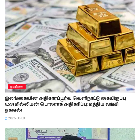
இலங்கை
இலங்கையின் அதிகாரப்பூர்வ வெளிநாட்டு கையிருப்பு
6,591 மில்லியன் டொலராக அதிகரிப்பு: மத்திய வங்கி
தகவல்!
2026-08-08