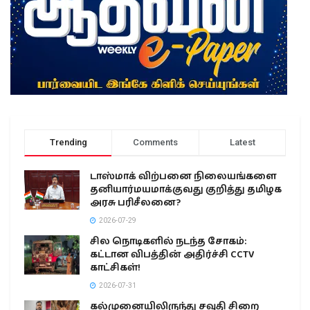
Trending
Comments
Latest
டாஸ்மாக் விற்பனை நிலையங்களை
தனியார்மயமாக்குவது குறித்து தமிழக
அரசு பரிசீலனை?
2026-07-29
சில நொடிகளில் நடந்த சோகம்:
கட்டான விபத்தின் அதிர்ச்சி CCTV
காட்சிகள்!
2026-07-31
கல்முனையிலிருந்து சவுதி சிறை