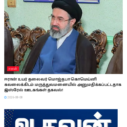
ஈரான்
ஈரான் உயர் தலைவர் மொஜ்தபா கொமெய்னி
கவலைக்கிடம்: மருத்துவமனையில் அனுமதிக்கப்பட்டதாக
இஸ்ரேல் ஊடகங்கள் தகவல்!
2026-08-08