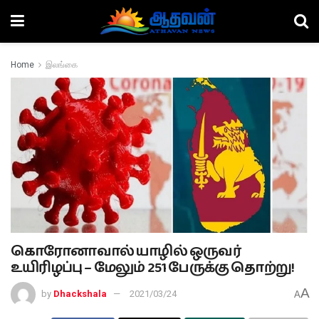
Home
இலங்கை
கொரோனாவால் யாழில் ஒருவர்
உயிரிழப்பு – மேலும் 251 பேருக்கு தொற்று!
A
by
Dhackshala
2021/03/24
A