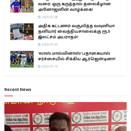
வரை: ஒரு கருத்தால் தலைகீழான
அனோஜனின் வாழ்க்கை!
2026-07-28
அதிக கட்டணம் வசூலித்த வவுனியா
தனியார் வைத்தியசாலைக்கு ரூ.5
இலட்சம் அபராதம்!
2026-07-29
‘லாஸ் மால்வினாஸ்’ பதாகையால்
சர்ச்சையில் சிக்கிய ஆர்ஜென்டினா!
2026-07-16
Recent News