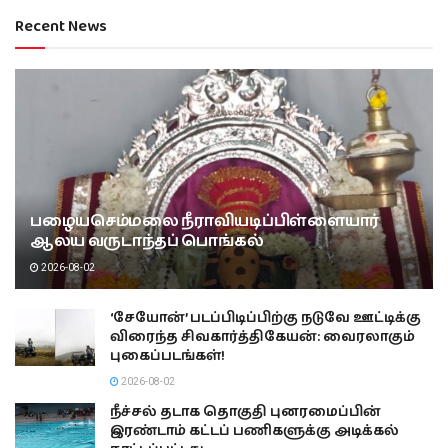
Recent News
பழையசெம்மலை நீராவியடிப்பிள்ளையார்
ஆலய வருடாந்தப் பொங்கல்
2026-08-02
‘சேயோன்’ படப்பிடிப்பிற்கு நடுவே ஊட்டிக்கு
விரைந்த சிவகார்த்திகேயன்: வைரலாகும்
புகைப்படங்கள்!
2026-08-02
நீச்சல் தடாக தொகுதி புனரமைப்பின்
இரண்டாம் கட்டப் பணிகளுக்கு அடிக்கல்