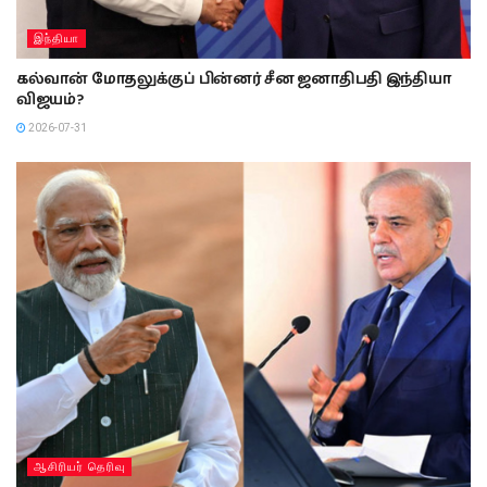
இந்தியா
கல்வான் மோதலுக்குப் பின்னர் சீன ஜனாதிபதி இந்தியா
விஜயம்?
2026-07-31
ஆசிரியர் தெரிவு