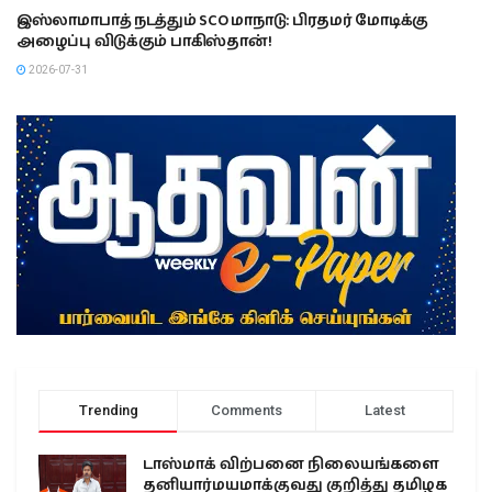
இஸ்லாமாபாத் நடத்தும் SCO மாநாடு: பிரதமர் மோடிக்கு
அழைப்பு விடுக்கும் பாகிஸ்தான்!
2026-07-31
Trending
Comments
Latest
டாஸ்மாக் விற்பனை நிலையங்களை
தனியார்மயமாக்குவது குறித்து தமிழக