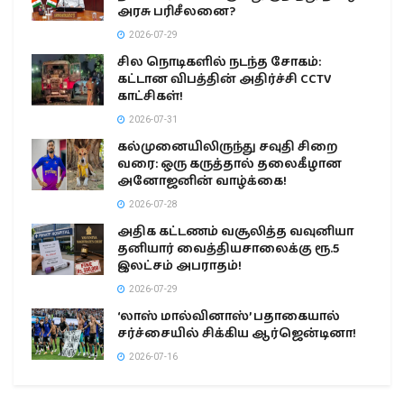
அரசு பரிசீலனை?
2026-07-29
சில நொடிகளில் நடந்த சோகம்:
கட்டான விபத்தின் அதிர்ச்சி CCTV
காட்சிகள்!
2026-07-31
கல்முனையிலிருந்து சவுதி சிறை
வரை: ஒரு கருத்தால் தலைகீழான
அனோஜனின் வாழ்க்கை!
2026-07-28
அதிக கட்டணம் வசூலித்த வவுனியா
தனியார் வைத்தியசாலைக்கு ரூ.5
இலட்சம் அபராதம்!
2026-07-29
‘லாஸ் மால்வினாஸ்’ பதாகையால்
சர்ச்சையில் சிக்கிய ஆர்ஜென்டினா!
2026-07-16