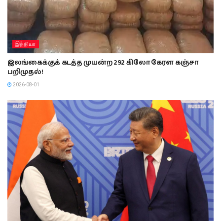
இந்தியா
இலங்கைக்குக் கடத்த முயன்ற 292 கிலோ கேரள கஞ்சா
பறிமுதல்!
2026-08-01