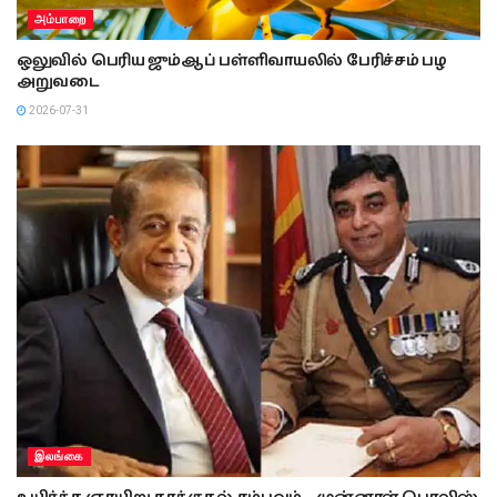
அம்பாறை
ஒலுவில் பெரிய ஜும்ஆப் பள்ளிவாயலில் பேரிச்சம் பழ
அறுவடை
2026-07-31
இலங்கை