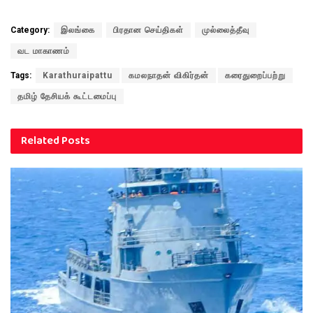
Category:
இலங்கை
பிரதான செய்திகள்
முல்லைத்தீவு
வட மாகாணம்
Tags:
Karathuraipattu
கமலநாதன் விகிர்தன்
கரைதுறைப்பற்று
தமிழ் தேசியக் கூட்டமைப்பு
Related
Posts