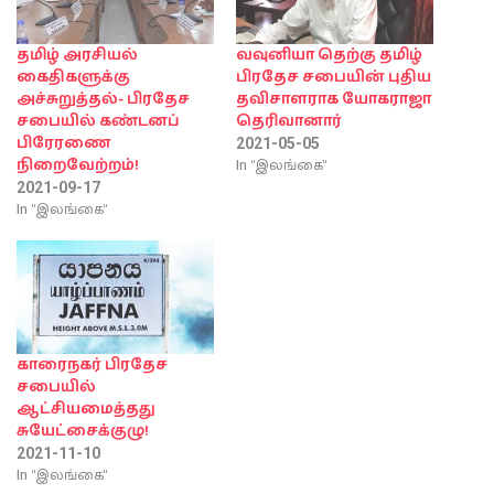
தமிழ் அரசியல்
வவுனியா தெற்கு தமிழ்
கைதிகளுக்கு
பிரதேச சபையின் புதிய
அச்சுறுத்தல்- பிரதேச
தவிசாளராக யோகராஜா
சபையில் கண்டனப்
தெரிவானார்
பிரேரணை
2021-05-05
In "இலங்கை"
நிறைவேற்றம்!
2021-09-17
In "இலங்கை"
காரைநகர் பிரதேச
சபையில்
ஆட்சியமைத்தது
சுயேட்சைக்குழு!
2021-11-10
In "இலங்கை"