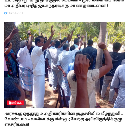
உயிர்த்த ஞாயிறு தாக்குதல் சம்பவம் – முன்னாள் பொலிஸ்
மா அதிபர் புஜித் ஜயசுந்தரவுக்கு மரண தண்டனை !
2026-07-31
இலங்கை
அரசுக்கு ஒத்தூதும் அதிகாரிகளின் சூழ்ச்சியில் வீழ்ந்துவிட
வேண்டாம் – வலிவடக்கு மீள் குடியேற்ற அபிவிருத்திக்குழு
எச்சரிக்கை!