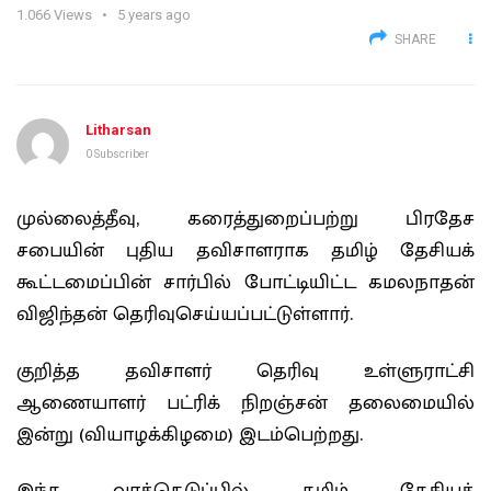
1.066
Views
5 years ago
SHARE
Litharsan
0 Subscriber
முல்லைத்தீவு, கரைத்துறைப்பற்று பிரதேச
சபையின் புதிய தவிசாளராக தமிழ் தேசியக்
கூட்டமைப்பின் சார்பில் போட்டியிட்ட கமலநாதன்
விஜிந்தன் தெரிவுசெய்யப்பட்டுள்ளார்.
குறித்த தவிசாளர் தெரிவு உள்ளுராட்சி
ஆணையாளர் பட்ரிக் நிறஞ்சன் தலைமையில்
இன்று (வியாழக்கிழமை) இடம்பெற்றது.