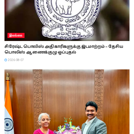
இலங்கை
சிரேஷ்ட பொலிஸ் அதிகாரிகளுக்கு இடமாற்றம் – தேசிய
பொலிஸ் ஆணைக்குழு ஒப்புதல்
2026-08-07