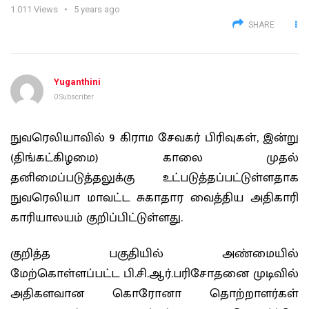
1.011
Views
5 years ago
SHARE
Yuganthini
0 Subscriber
நுவரெலியாவில் 9 கிராம சேவகர் பிரிவுகள், இன்று
(திங்கட்கிழமை) காலை முதல்
தனிமைப்படுத்தலுக்கு உட்படுத்தப்பட்டுள்ளதாக
நுவரெலியா மாவட்ட சுகாதார வைத்திய அதிகாரி
காரியாலயம் குறிப்பிட்டுள்ளது.
குறித்த பகுதியில் அண்மையில்
மேற்கொள்ளப்பட்ட பி.சி.ஆர்.பரிசோதனை முடிவில்
அதிகளவான கொரோனா தொற்றாளர்கள்