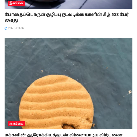
இலங்கை
போதைப்பொருள் ஒழிப்பு நடவடிக்கைகளின் கீழ், 508 பேர்
கைது
2026-08-07
இலங்கை
மக்களின் ஆரோக்கியத்துடன் விளையாடிய விற்பனை