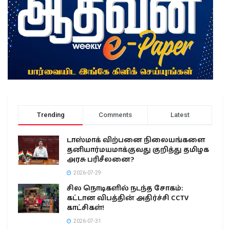
Trending
Comments
Latest
டாஸ்மாக் விற்பனை நிலையங்களை
தனியார்மயமாக்குவது குறித்து தமிழக
அரசு பரிசீலனை?
2026-07-29
சில நொடிகளில் நடந்த சோகம்:
கட்டான விபத்தின் அதிர்ச்சி CCTV
காட்சிகள்!
2026-07-31