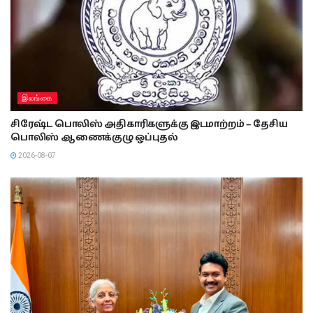
இலங்கை
சிரேஷ்ட பொலிஸ் அதிகாரிகளுக்கு இடமாற்றம் – தேசிய
பொலிஸ் ஆணைக்குழு ஒப்புதல்
2026-08-07