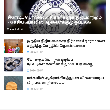
சிரேஷ்ட பொலிஸ் அதிகாரிகளுக்கு இடமாற்றம்
– தேசிய பொலிஸ் ஆணைக்குழு ஒப்புதல்
2026-08-07
இந்திய நிதியமைச்சர் நிர்மலா சீதாராமனை
சந்தித்த செந்தில் தொண்டமான்
2026-08-07
போதைப்பொருள் ஒழிப்பு
நடவடிக்கைகளின் கீழ், 508 பேர் கைது
2026-08-07
மக்களின் ஆரோக்கியத்துடன் விளையாடிய
விற்பனை நிலையம்!
2026-08-07