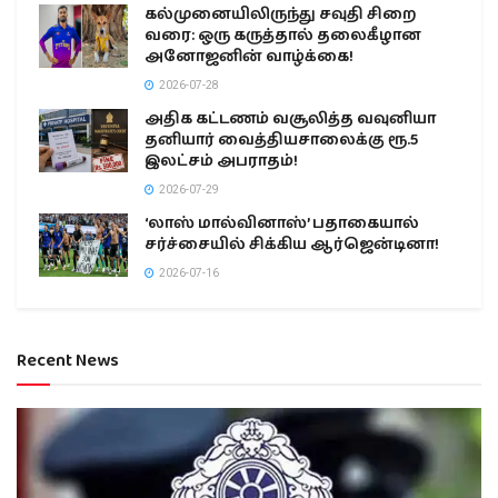
கல்முனையிலிருந்து சவுதி சிறை
வரை: ஒரு கருத்தால் தலைகீழான
அனோஜனின் வாழ்க்கை!
2026-07-28
அதிக கட்டணம் வசூலித்த வவுனியா
தனியார் வைத்தியசாலைக்கு ரூ.5
இலட்சம் அபராதம்!
2026-07-29
‘லாஸ் மால்வினாஸ்’ பதாகையால்
சர்ச்சையில் சிக்கிய ஆர்ஜென்டினா!
2026-07-16
Recent News