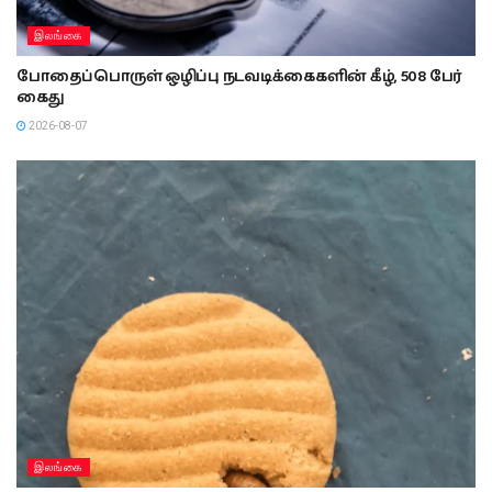
இலங்கை
போதைப்பொருள் ஒழிப்பு நடவடிக்கைகளின் கீழ், 508 பேர்
கைது
2026-08-07
இலங்கை