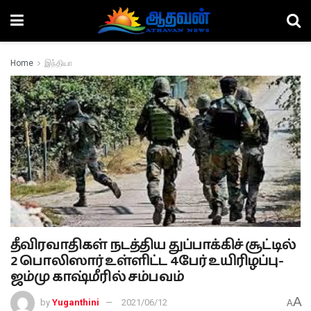
Home
இந்தியா
தீவிரவாதிகள் நடத்திய துப்பாக்கிச் சூட்டில்
2 பொலிஸார் உள்ளிட்ட 4பேர் உயிரிழப்பு-
ஜம்மு காஷ்மீரில் சம்பவம்
A
by
Yuganthini
2021/06/12
A