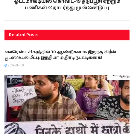
ஓட்டமாவடியில் கொவிட்-19 தடுப்பூசி ஏற்றும்
பணிகள் தொடர்ந்து முன்னெடுப்பு
Related
Posts
இந்தியா
எவரெஸ்ட் சிகரத்தில் 30 ஆண்டுகளாக இருந்த ‘கிரீன்
பூட்ஸ்’ உடல் மீட்பு: இந்தியா அதிரடி நடவடிக்கை!
2026-08-09