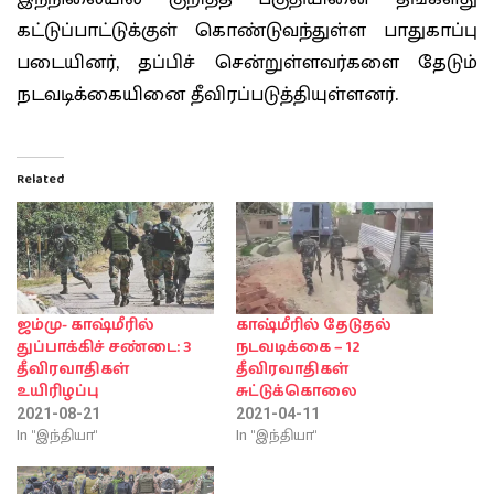
கட்டுப்பாட்டுக்குள் கொண்டுவந்துள்ள பாதுகாப்பு
படையினர், தப்பிச் சென்றுள்ளவர்களை தேடும்
நடவடிக்கையினை தீவிரப்படுத்தியுள்ளனர்.
Related
ஜம்மு- காஷ்மீரில்
காஷ்மீரில் தேடுதல்
துப்பாக்கிச் சண்டை: 3
நடவடிக்கை – 12
தீவிரவாதிகள்
தீவிரவாதிகள்
உயிரிழப்பு
சுட்டுக்கொலை
2021-08-21
2021-04-11
In "இந்தியா"
In "இந்தியா"