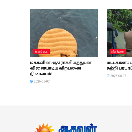
இலங்கை
இலங்கை
மக்களின் ஆரோக்கியத்துடன்
மட்டக்களப
விளையாடிய விற்பனை
சுற்றி பரபரப
நிலையம்!
2026-08-07
2026-08-07