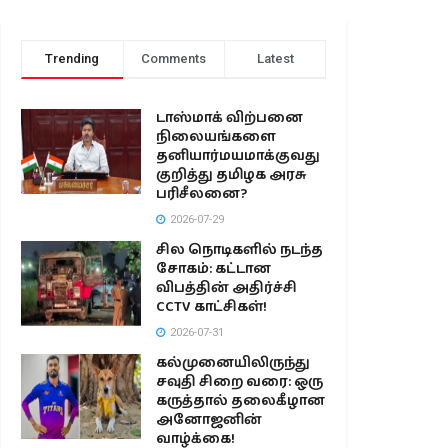
Trending
Comments
Latest
டாஸ்மாக் விற்பனை
நிலையங்களை
தனியார்மயமாக்குவது
குறித்து தமிழக அரசு
பரிசீலனை?
2026-07-29
சில நொடிகளில் நடந்த
சோகம்: கட்டான
விபத்தின் அதிர்ச்சி
CCTV காட்சிகள்!
2026-07-31
கல்முனையிலிருந்து
சவுதி சிறை வரை: ஒரு
கருத்தால் தலைகீழான
அனோஜனின்
வாழ்க்கை!