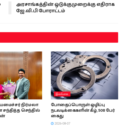
்
அரசாங்கத்தின் ஒடுக்குமுறைக்கு எதிராக
ஜே.வி.பி போராட்டம்
இலங்கை
ியமைச்சர் நிர்மலா
போதைப்பொருள் ஒழிப்பு
சந்தித்த செந்தில்
நடவடிக்கைகளின் கீழ், 508 பேர்
ன்
கைது
2026-08-07