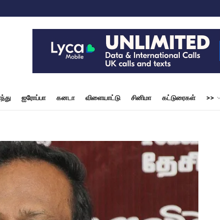
ந்து
ஐரோப்பா
கனடா
விளையாட்டு
சினிமா
கட்டுரைகள்
>>