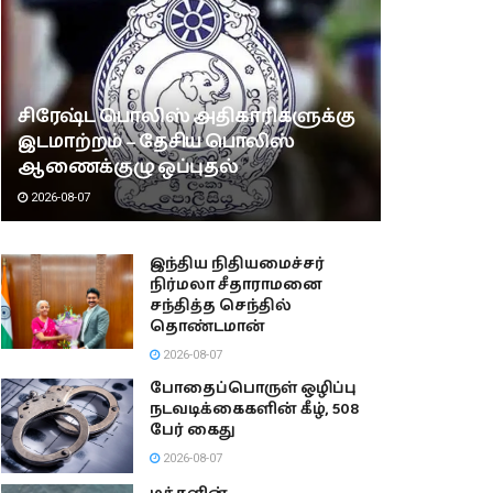
சிரேஷ்ட பொலிஸ் அதிகாரிகளுக்கு
இடமாற்றம் – தேசிய பொலிஸ்
ஆணைக்குழு ஒப்புதல்
2026-08-07
இந்திய நிதியமைச்சர்
நிர்மலா சீதாராமனை
சந்தித்த செந்தில்
தொண்டமான்
2026-08-07
போதைப்பொருள் ஒழிப்பு
நடவடிக்கைகளின் கீழ், 508
பேர் கைது
2026-08-07