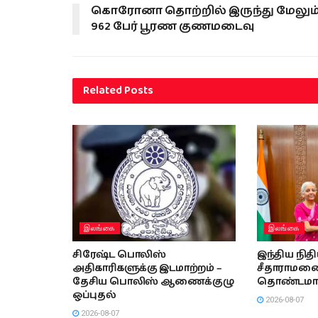
கொரோனா தொற்றில் இருந்து மேலும
962 பேர் பூரண குணமடைவு
Related
Posts
இலங்கை
இலங்கை
சிரேஷ்ட பொலிஸ்
இந்திய நித
அதிகாரிகளுக்கு இடமாற்றம் –
சீதாராமனை 
தேசிய பொலிஸ் ஆணைக்குழு
தொண்டமா
ஒப்புதல்
2026-08-07
2026-08-07