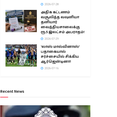
2026-07-28
அதிக கட்டணம்
வசூலித்த வவுனியா
தனியார்
வைத்தியசாலைக்கு
ரூ.5 இலட்சம் அபராதம்!
2026-07-29
‘லாஸ் மால்வினாஸ்’
பதாகையால்
சர்ச்சையில் சிக்கிய
ஆர்ஜென்டினா!
2026-07-16
Recent News