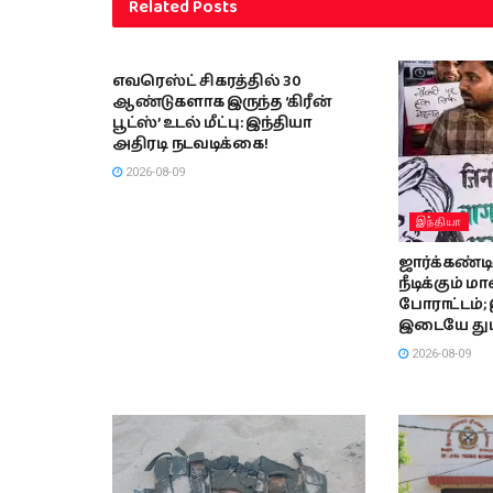
Related
Posts
இந்தியா
எவரெஸ்ட் சிகரத்தில் 30
ஆண்டுகளாக இருந்த ‘கிரீன்
பூட்ஸ்’ உடல் மீட்பு: இந்தியா
அதிரடி நடவடிக்கை!
2026-08-09
இந்தியா
ஜார்க்கண்ட
நீடிக்கும் 
போராட்டம்; 
இடையே துப்ப
2026-08-09