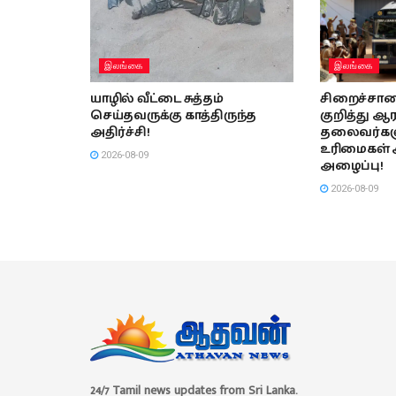
இலங்கை
இலங்கை
யாழில் வீட்டை சுத்தம்
சிறைச்சா
செய்தவருக்கு காத்திருந்த
குறித்து ஆ
அதிர்ச்சி!
தலைவர்கள
உரிமைகள்
2026-08-09
அழைப்பு!
2026-08-09
24/7 Tamil news updates from Sri Lanka.