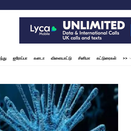
ந்து
ஐரோப்பா
கனடா
விளையாட்டு
சினிமா
கட்டுரைகள்
>>