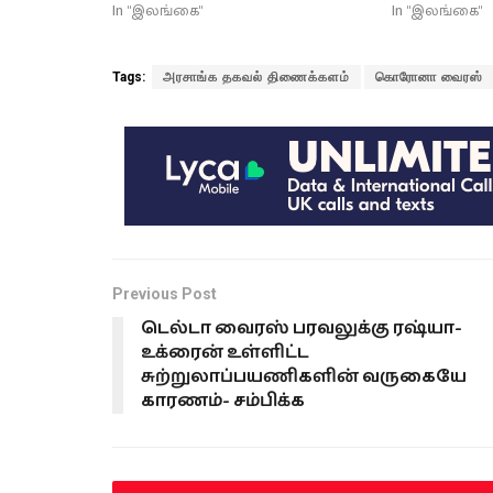
In "இலங்கை"
In "இலங்கை"
Tags:
அரசாங்க தகவல் திணைக்களம்
கொரோனா வைரஸ்
Previous Post
டெல்டா வைரஸ் பரவலுக்கு ரஷ்யா-
உக்ரைன் உள்ளிட்ட
சுற்றுலாப்பயணிகளின் வருகையே
காரணம்- சம்பிக்க