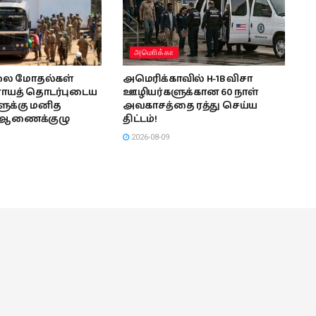
அமொிக்கா
லை மோதல்கள்
அமெரிக்காவில் H-1B விசா
ராயத் தொடர்புடைய
ஊழியர்களுக்கான 60 நாள்
ுக்கு மனித
அவகாசத்தை ரத்து செய்ய
 ஆணைக்குழு
திட்டம்!
2026-08-09