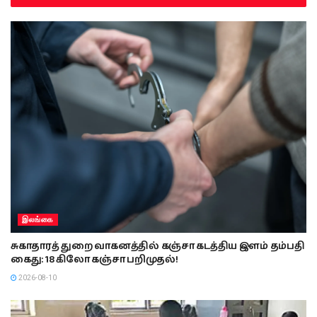
இலங்கை
சுகாதாரத் துறை வாகனத்தில் கஞ்சா கடத்திய இளம் தம்பதி
கைது: 18 கிலோ கஞ்சா பறிமுதல்!
2026-08-10