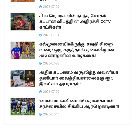
2026-07-29
சில நொடிகளில் நடந்த சோகம்:
கட்டான விபத்தின் அதிர்ச்சி CCTV
காட்சிகள்!
2026-07-31
கல்முனையிலிருந்து சவுதி சிறை
வரை: ஒரு கருத்தால் தலைகீழான
அனோஜனின் வாழ்க்கை!
2026-07-28
அதிக கட்டணம் வசூலித்த வவுனியா
தனியார் வைத்தியசாலைக்கு ரூ.5
இலட்சம் அபராதம்!
2026-07-29
‘லாஸ் மால்வினாஸ்’ பதாகையால்
சர்ச்சையில் சிக்கிய ஆர்ஜென்டினா!
2026-07-16