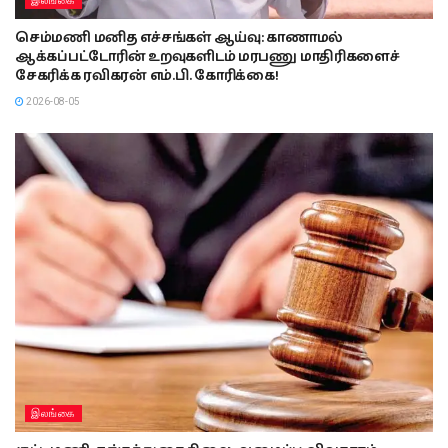
இலங்கை
செம்மணி மனித எச்சங்கள் ஆய்வு: காணாமல்
ஆக்கப்பட்டோரின் உறவுகளிடம் மரபணு மாதிரிகளைச்
சேகரிக்க ரவிகரன் எம்.பி. கோரிக்கை!
2026-08-05
இலங்கை