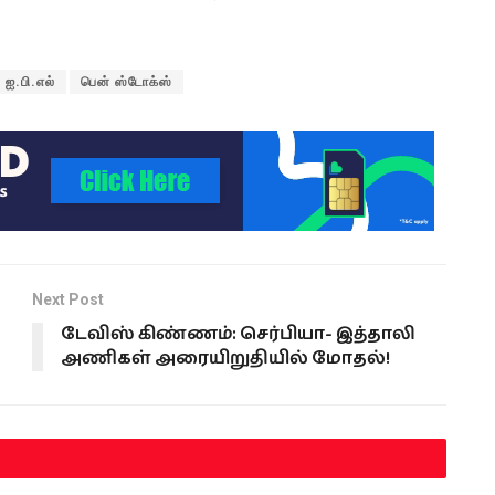
ஐ.பி.எல்
பென் ஸ்டோக்ஸ்
Next Post
டேவிஸ் கிண்ணம்: செர்பியா- இத்தாலி
அணிகள் அரையிறுதியில் மோதல்!