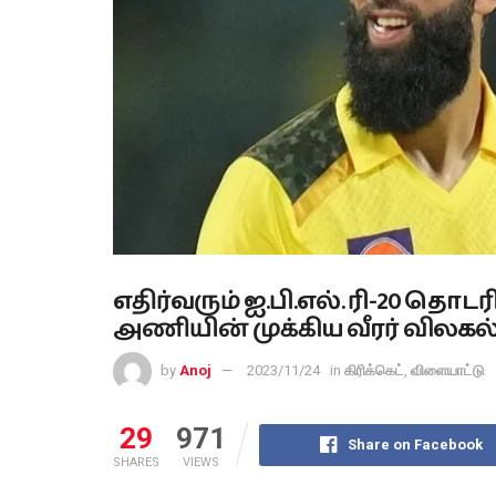
எதிர்வரும் ஐ.பி.எல். ரி-20 தொட
அணியின் முக்கிய வீரர் விலகல்
by
Anoj
2023/11/24
in
கிரிக்கெட்
,
விளையாட்டு
29
971
Share on Facebook
SHARES
VIEWS