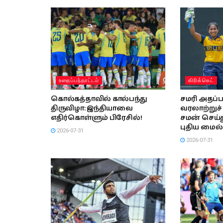
உதைப்பந்தாட்டம்
கிரிக்கெட்
கொல்கத்தாவில் கால்பந்து
சமரி அதப்ப
திருவிழா: இந்தியாவை
வரலாற்று
எதிர்கொள்ளும் பிரேசில்!
சமன் செய்
புதிய மைல்
2026-07-31
2026-07-31