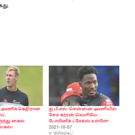
கது.
து அணிக்கெதிரான
ஐ.பி.எல்: சென்னை அணியில்
்ட்
சேம் கர்ரன் வெளியே-
ுந்து கைல்
டோமினிக் ட்ரேக்ஸ் உள்ளே!
லகல்!
2021-10-07
In "கிரிக்கெட்"