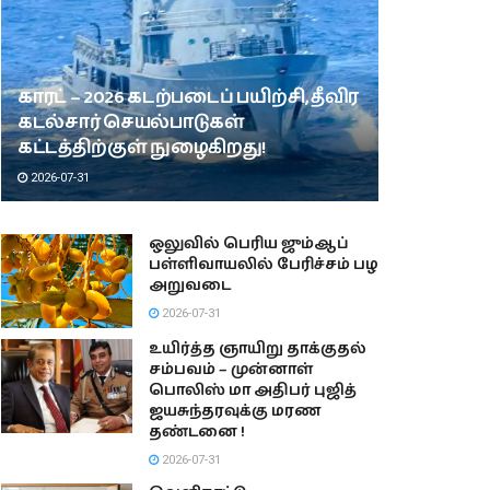
காரட் – 2026 கடற்படைப் பயிற்சி, தீவிர
கடல்சார் செயல்பாடுகள்
கட்டத்திற்குள் நுழைகிறது!
2026-07-31
ஒலுவில் பெரிய ஜும்ஆப்
பள்ளிவாயலில் பேரிச்சம் பழ
அறுவடை
2026-07-31
உயிர்த்த ஞாயிறு தாக்குதல்
சம்பவம் – முன்னாள்
பொலிஸ் மா அதிபர் புஜித்
ஜயசுந்தரவுக்கு மரண
தண்டனை !
2026-07-31