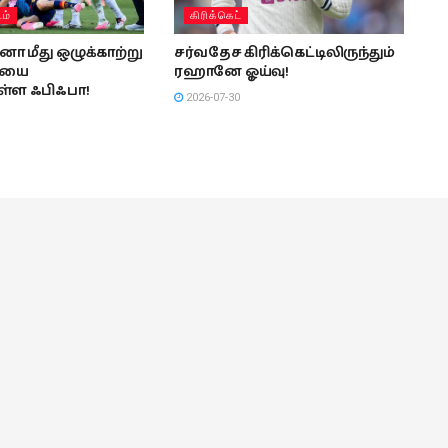
டம்
கிரிக்கெட்
ா மீது ஒழுக்காற்று
சர்வதேச கிரிக்கெட்டிலிருந்தும்
ையை
ரஹானே ஓய்வு!
ள்ள ஃபிஃபா!
2026-07-30