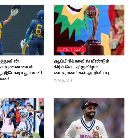
ஆசிரியர் தெரிவு
த்துவின்
ஆப்பிரிக்காவில் மீண்டும்
ச் சாதனையைச்
கிரிக்கெட் திருவிழா:
து இமேஷா துலானி
மைதானங்கள் அறிவிப்பு!
கல்!
2026-07-31