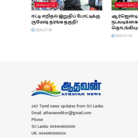
விளையாட்டு
உதைப்பந்தாட்
ஈட்டி எறிதல் இறுதிப் போட்டிக்கு
ஆர்ஜென்டின
ருமேஷ் தரங்க தகுதி!
நடவடிக்க
தொடங்கியு
2026-07-30
2026-07-30
24/7 Tamil news updates from Sri Lanka.
Email: athavaneditor@gmail.com
Phone
Sri Lanka: 0094114063006
UK: 00447459300554