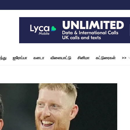
ந்து
ஐரோப்பா
கனடா
விளையாட்டு
சினிமா
கட்டுரைகள்
>>