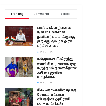
Trending
Comments
Latest
டாஸ்மாக் விற்பனை
நிலையங்களை
தனியார்மயமாக்குவது
குறித்து தமிழக அரசு
பரிசீலனை?
2026-07-29
கல்முனையிலிருந்து
சவுதி சிறை வரை: ஒரு
கருத்தால் தலைகீழான
அனோஜனின்
வாழ்க்கை!
2026-07-28
சில நொடிகளில் நடந்த
சோகம்: கட்டான
விபத்தின் அதிர்ச்சி
CCTV காட்சிகள்!