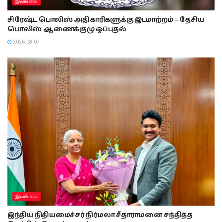
இலங்கை
சிரேஷ்ட பொலிஸ் அதிகாரிகளுக்கு இடமாற்றம் – தேசிய
பொலிஸ் ஆணைக்குழு ஒப்புதல்
2026-08-07
இலங்கை
இந்திய நிதியமைச்சர் நிர்மலா சீதாராமனை சந்தித்த