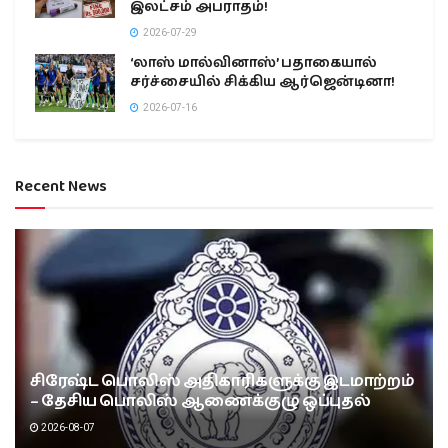
இலட்சம் அபராதம்!
2026-07-29
‘லாஸ் மால்வினாஸ்’ பதாகையால்
சர்ச்சையில் சிக்கிய ஆர்ஜென்டினா!
2026-07-16
Recent News
சிரேஷ்ட பொலிஸ் அதிகாரிகளுக்கு இடமாற்றம்
– தேசிய பொலிஸ் ஆணைக்குழு ஒப்புதல்
2026-08-07