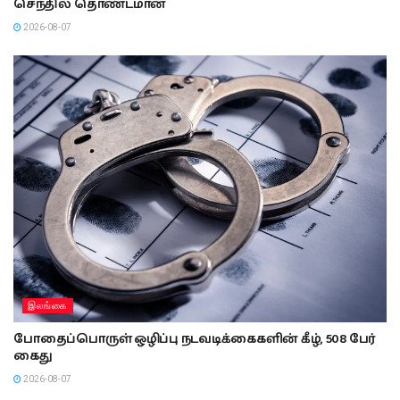
செந்தில் தொண்டமான்
2026-08-07
இலங்கை
போதைப்பொருள் ஒழிப்பு நடவடிக்கைகளின் கீழ், 508 பேர்
கைது
2026-08-07