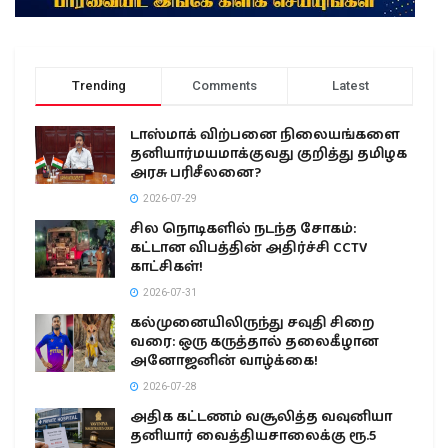
Trending
Comments
Latest
டாஸ்மாக் விற்பனை நிலையங்களை
தனியார்மயமாக்குவது குறித்து தமிழக
அரசு பரிசீலனை?
2026-07-29
சில நொடிகளில் நடந்த சோகம்:
கட்டான விபத்தின் அதிர்ச்சி CCTV
காட்சிகள்!
2026-07-31
கல்முனையிலிருந்து சவுதி சிறை
வரை: ஒரு கருத்தால் தலைகீழான
அனோஜனின் வாழ்க்கை!
2026-07-28
அதிக கட்டணம் வசூலித்த வவுனியா
தனியார் வைத்தியசாலைக்கு ரூ.5