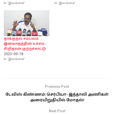
In "இலங்கை"
In "இலங்கை"
தாக்குதல் சம்பவம்
இனவாதத்தின் உச்சம் :
சிறிதரன் குற்றச்சாட்டு!
2023-09-18
In "இலங்கை"
Previous Post
டேவிஸ் கிண்ணம்: செர்பியா- இத்தாலி அணிகள்
அரையிறுதியில் மோதல்!
Next Post