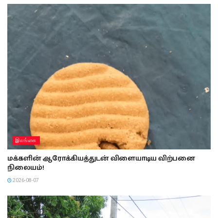
இலங்கை
மக்களின் ஆரோக்கியத்துடன் விளையாடிய விற்பனை
நிலையம்!
2026-08-07