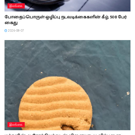
இலங்கை
போதைப்பொருள் ஒழிப்பு நடவடிக்கைகளின் கீழ், 508 பேர்
கைது
2026-08-07
இலங்கை