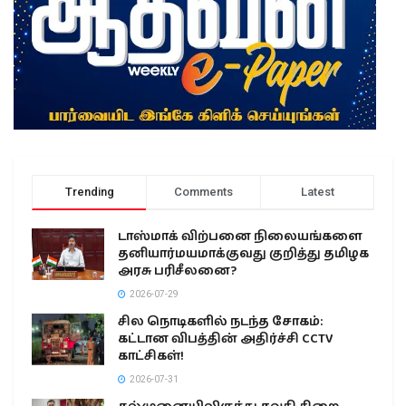
Trending
Comments
Latest
டாஸ்மாக் விற்பனை நிலையங்களை
தனியார்மயமாக்குவது குறித்து தமிழக
அரசு பரிசீலனை?
2026-07-29
சில நொடிகளில் நடந்த சோகம்:
கட்டான விபத்தின் அதிர்ச்சி CCTV
காட்சிகள்!
2026-07-31