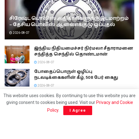
சிரேஷ்ட பொலிஸ் அதிகாரிகளுக்கு இடமாற்றம்
– தேசிய பொலிஸ் ஆணைக்குழு ஒப்புதல்
2026-08-07
இந்திய நிதியமைச்சர் நிர்மலா சீதாராமனை
சந்தித்த செந்தில் தொண்டமான்
2026-08-07
போதைப்பொருள் ஒழிப்பு
நடவடிக்கைகளின் கீழ், 508 பேர் கைது
2026-08-07
மக்களின் ஆரோக்கியத்துடன் விளையாடிய
This website uses cookies. By continuing to use this website you are
விற்பனை நிலையம்!
giving consent to cookies being used. Visit our
Privacy and Cookie
2026-08-07
Policy
.
I Agree