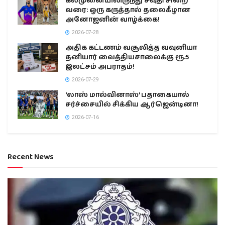
கல்முனையிலிருந்து சவுதி சிறை
வரை: ஒரு கருத்தால் தலைகீழான
அனோஜனின் வாழ்க்கை!
2026-07-28
அதிக கட்டணம் வசூலித்த வவுனியா
தனியார் வைத்தியசாலைக்கு ரூ.5
இலட்சம் அபராதம்!
2026-07-29
‘லாஸ் மால்வினாஸ்’ பதாகையால்
சர்ச்சையில் சிக்கிய ஆர்ஜென்டினா!
2026-07-16
Recent News