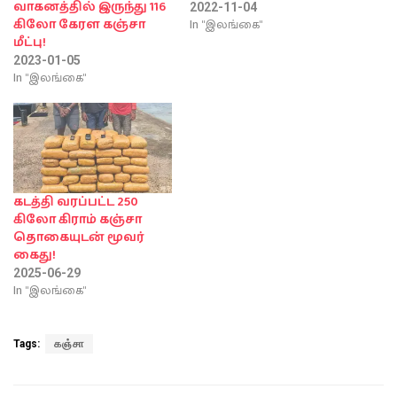
வாகனத்தில் இருந்து 116
2022-11-04
In "இலங்கை"
கிலோ கேரள கஞ்சா
மீட்பு!
2023-01-05
In "இலங்கை"
கடத்தி வரப்பட்ட 250
கிலோ கிராம் கஞ்சா
தொகையுடன் மூவர்
கைது!
2025-06-29
In "இலங்கை"
Tags:
கஞ்சா