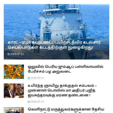
காரட் – 2026 கடற்படைப் பயிற்சி, தீவிர கடல்சார்
செயல்பாடுகள் கட்டத்திற்குள் நுழைகிறது!
2026-07-31
ஒலுவில் பெரிய ஜும்ஆப் பள்ளிவாயலில்
பேரிச்சம் பழ அறுவடை
2026-07-31
உயிர்த்த ஞாயிறு தாக்குதல் சம்பவம் –
முன்னாள் பொலிஸ் மா அதிபர் புஜித்
ஜயசுந்தரவுக்கு மரண தண்டனை !
2026-07-31
வெளிநாட்டு மருத்துவர்களுக்கான தேசிய