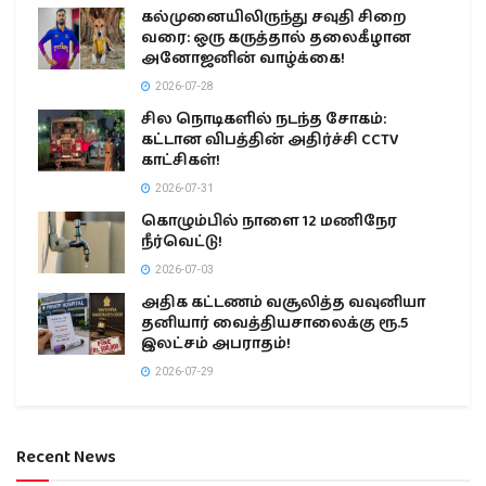
கல்முனையிலிருந்து சவுதி சிறை
வரை: ஒரு கருத்தால் தலைகீழான
அனோஜனின் வாழ்க்கை!
2026-07-28
சில நொடிகளில் நடந்த சோகம்:
கட்டான விபத்தின் அதிர்ச்சி CCTV
காட்சிகள்!
2026-07-31
கொழும்பில் நாளை 12 மணிநேர
நீர்வெட்டு!
2026-07-03
அதிக கட்டணம் வசூலித்த வவுனியா
தனியார் வைத்தியசாலைக்கு ரூ.5
இலட்சம் அபராதம்!
2026-07-29
Recent News