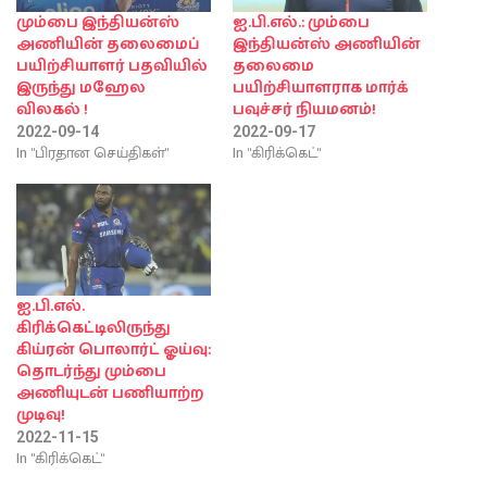
மும்பை இந்தியன்ஸ்
ஐ.பி.எல்.: மும்பை
அணியின் தலைமைப்
இந்தியன்ஸ் அணியின்
பயிற்சியாளர் பதவியில்
தலைமை
இருந்து மஹேல
பயிற்சியாளராக மார்க்
விலகல் !
பவுச்சர் நியமனம்!
2022-09-14
2022-09-17
In "பிரதான செய்திகள்"
In "கிரிக்கெட்"
ஐ.பி.எல்.
கிரிக்கெட்டிலிருந்து
கிய்ரன் பொலார்ட் ஓய்வு:
தொடர்ந்து மும்பை
அணியுடன் பணியாற்ற
முடிவு!
2022-11-15
In "கிரிக்கெட்"