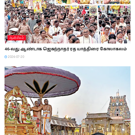
ஆன்மீகம்
46-வது ஆண்டாக ஜெகந்நாதர் ரத யாத்திரை கோலாகலம்
2026-07-20