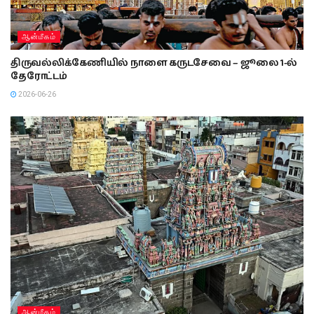
ஆன்மீகம்
திருவல்லிக்கேணியில் நாளை கருடசேவை – ஜூலை 1-ல்
தேரோட்டம்
2026-06-26
ஆன்மீகம்