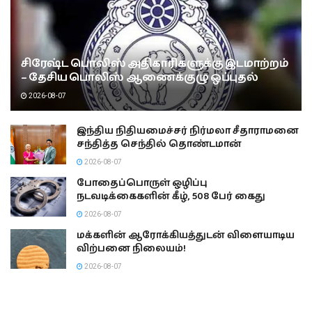
சிரேஷ்ட பொலிஸ் அதிகாரிகளுக்கு இடமாற்றம்
– தேசிய பொலிஸ் ஆணைக்குழு ஒப்புதல்
2026-08-07
இந்திய நிதியமைச்சர் நிர்மலா சீதாராமனை
சந்தித்த செந்தில் தொண்டமான்
2026-08-07
போதைப்பொருள் ஒழிப்பு
நடவடிக்கைகளின் கீழ், 508 பேர் கைது
2026-08-07
மக்களின் ஆரோக்கியத்துடன் விளையாடிய
விற்பனை நிலையம்!
2026-08-07