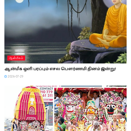
ஆன்மீகம்
ஆன்மீக ஒளி பரப்பும் எசல பௌர்ணமி தினம் இன்று!
2026-07-29