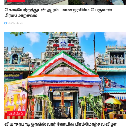
கொடியேற்றத்துடன் ஆரம்பமான நரசிம்ம பெருமாள்
பிரம்மோற்சவம்
2026-06-25
ஆன்மீகம்
வியாசர்பாடி இரவீஸ்வரர் கோயில் பிரம்மோற்சவ விழா