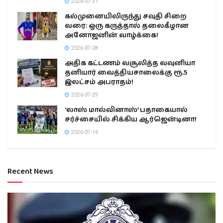
2026-07-31
கல்முனையிலிருந்து சவுதி சிறை
வரை: ஒரு கருத்தால் தலைகீழான
அனோஜனின் வாழ்க்கை!
2026-07-28
அதிக கட்டணம் வசூலித்த வவுனியா
தனியார் வைத்தியசாலைக்கு ரூ.5
இலட்சம் அபராதம்!
2026-07-29
‘லாஸ் மால்வினாஸ்’ பதாகையால்
சர்ச்சையில் சிக்கிய ஆர்ஜென்டினா!
2026-07-16
Recent News