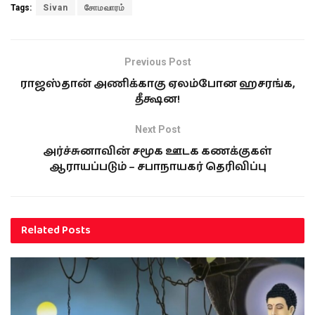
Tags:
Sivan
சோமவாரம்
Previous Post
ராஜஸ்தான் அணிக்காகு ஏலம்போன ஹசரங்க,
தீக்ஷன!
Next Post
அர்ச்சுனாவின் சமூக ஊடக கணக்குகள்
ஆராயப்படும் – சபாநாயகர் தெரிவிப்பு
Related
Posts