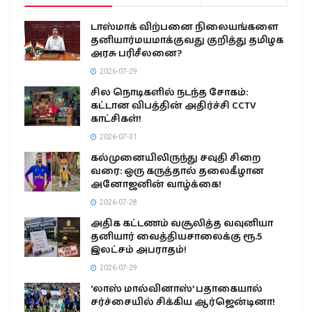
டாஸ்மாக் விற்பனை நிலையங்களை
தனியார்மயமாக்குவது குறித்து தமிழக
அரசு பரிசீலனை?
2026-07-29
சில நொடிகளில் நடந்த சோகம்:
கட்டான விபத்தின் அதிர்ச்சி CCTV
காட்சிகள்!
2026-07-31
கல்முனையிலிருந்து சவுதி சிறை
வரை: ஒரு கருத்தால் தலைகீழான
அனோஜனின் வாழ்க்கை!
2026-07-28
அதிக கட்டணம் வசூலித்த வவுனியா
தனியார் வைத்தியசாலைக்கு ரூ.5
இலட்சம் அபராதம்!
2026-07-29
‘லாஸ் மால்வினாஸ்’ பதாகையால்
சர்ச்சையில் சிக்கிய ஆர்ஜென்டினா!