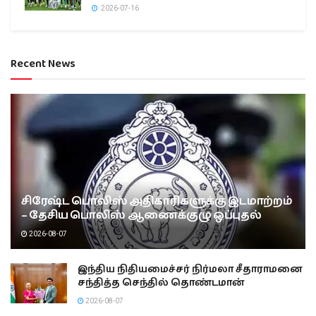
2026-07-16
Recent News
சிரேஷ்ட பொலிஸ் அதிகாரிகளுக்கு இடமாற்றம்
– தேசிய பொலிஸ் ஆணைக்குழு ஒப்புதல்
2026-08-07
இந்திய நிதியமைச்சர் நிர்மலா சீதாராமனை
சந்தித்த செந்தில் தொண்டமான்
2026-08-07