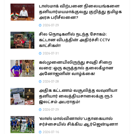
டாஸ்மாக் விற்பனை நிலையங்களை
தனியார்மயமாக்குவது குறித்து தமிழக
அரசு பரிசீலனை?
2026-07-29
சில நொடிகளில் நடந்த சோகம்:
கட்டான விபத்தின் அதிர்ச்சி CCTV
காட்சிகள்!
2026-07-31
கல்முனையிலிருந்து சவுதி சிறை
வரை: ஒரு கருத்தால் தலைகீழான
அனோஜனின் வாழ்க்கை!
2026-07-28
அதிக கட்டணம் வசூலித்த வவுனியா
தனியார் வைத்தியசாலைக்கு ரூ.5
இலட்சம் அபராதம்!
2026-07-29
‘லாஸ் மால்வினாஸ்’ பதாகையால்
சர்ச்சையில் சிக்கிய ஆர்ஜென்டினா!
2026-07-16