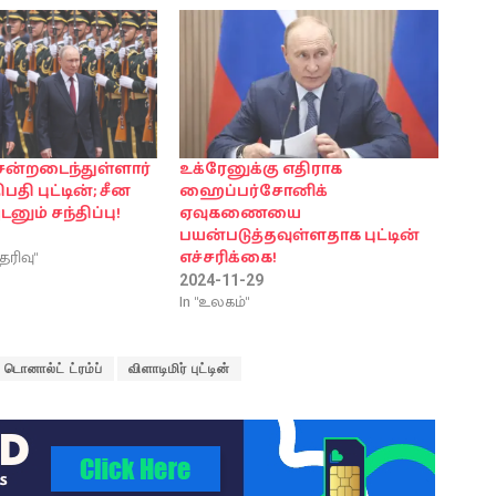
ென்றடைந்துள்ளார்
உக்ரேனுக்கு எதிராக
தி புட்டின்; சீன
ஹைப்பர்சோனிக்
னும் சந்திப்பு!
ஏவுகணையை
பயன்படுத்தவுள்ளதாக புட்டின்
ெரிவு"
எச்சரிக்கை!
2024-11-29
In "உலகம்"
டொனால்ட் ட்ரம்ப்
விளாடிமிர் புட்டின்