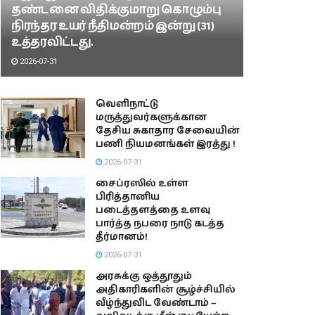
தண்டனை விதிக்குமாறு கொழும்பு
நிரந்தர உயர் நீதிமன்றம் இன்று (31)
உத்தரவிட்டது.
2026-07-31
வெளிநாட்டு
மருத்துவர்களுக்கான
தேசிய சுகாதார சேவையின்
பணி நியமனங்கள் இரத்து !
2026-07-31
சைப்ரஸில் உள்ள
பிரித்தானிய
படைத்தளத்தை உளவு
பார்த்த நபரை நாடு கடத்த
தீர்மானம்!
2026-07-31
அரசுக்கு ஒத்தூதும்
அதிகாரிகளின் சூழ்ச்சியில்
வீழ்ந்துவிட வேண்டாம் –