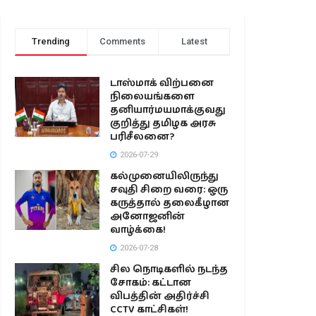
Trending
Comments
Latest
டாஸ்மாக் விற்பனை
நிலையங்களை
தனியார்மயமாக்குவது
குறித்து தமிழக அரசு
பரிசீலனை?
2026-07-29
கல்முனையிலிருந்து
சவுதி சிறை வரை: ஒரு
கருத்தால் தலைகீழான
அனோஜனின்
வாழ்க்கை!
2026-07-28
சில நொடிகளில் நடந்த
சோகம்: கட்டான
விபத்தின் அதிர்ச்சி
CCTV காட்சிகள்!