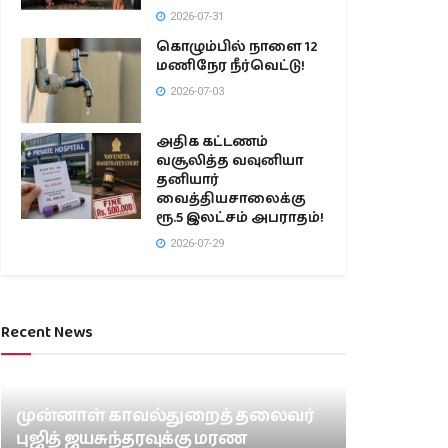
2026-07-31
கொழும்பில் நாளை 12
மணிநேர நீர்வெட்டு!
2026-07-03
அதிக கட்டணம்
வசூலித்த வவுனியா
தனியார்
வைத்தியசாலைக்கு
ரூ.5 இலட்சம் அபராதம்!
2026-07-29
Recent News
முன்னாள் காவல்துறைத் தலைவர்
புஜித் ஜயசுந்தரவுக்கு மரண