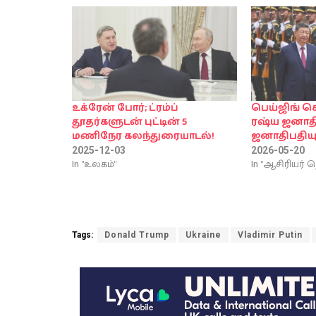
உக்ரேன் போர்; ட்ரம்ப்
பெய்ஜிங் ச
தூதர்களுடன் புட்டின் 5
ரஷ்ய ஜனாதிப
மணிநேர கலந்துரையாடல்!
ஜனாதிபதியுட
2025-12-03
2026-05-20
In "உலகம்"
In "ஆசிரியர் த
Tags:
Donald Trump
Ukraine
Vladimir Putin