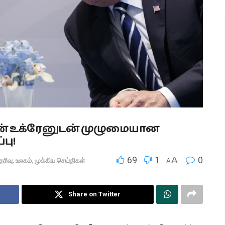
ன் உக்ரேனுடன் முழுமையான
்பு!
69
1
A
0
ெரிவு
,
உலகம்
,
முக்கிய செய்திகள்
A
Share on Twitter