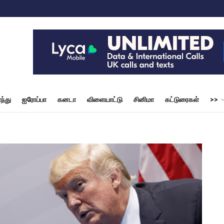
ந்து
ஐரோப்பா
கனடா
விளையாட்டு
சினிமா
கட்டுரைகள்
>>