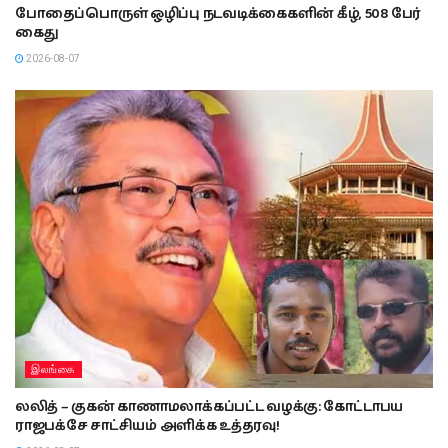
போதைப்பொருள் ஒழிப்பு நடவடிக்கைகளின் கீழ், 508 பேர்
கைது
2026-08-07
இலங்கை
லலித் – குகன் காணாமலாக்கப்பட்ட வழக்கு: கோட்டாபய
ராஜபக்சே சாட்சியம் அளிக்க உத்தரவு!