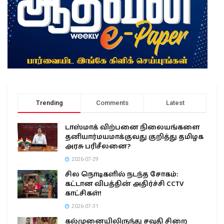
Trending
Comments
Latest
டாஸ்மாக் விற்பனை நிலையங்களை
தனியார்மயமாக்குவது குறித்து தமிழக
அரசு பரிசீலனை?
2026-07-29
சில நொடிகளில் நடந்த சோகம்:
கட்டான விபத்தின் அதிர்ச்சி CCTV
காட்சிகள்!
2026-07-31
கல்முனையிலிருந்து சவுதி சிறை