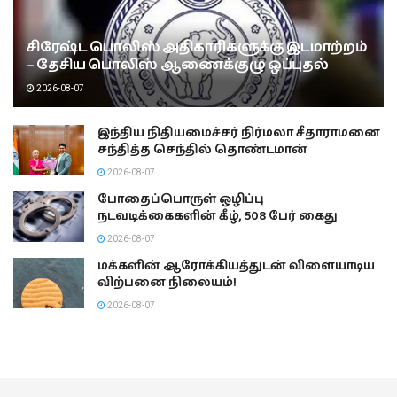
சிரேஷ்ட பொலிஸ் அதிகாரிகளுக்கு இடமாற்றம்
– தேசிய பொலிஸ் ஆணைக்குழு ஒப்புதல்
2026-08-07
இந்திய நிதியமைச்சர் நிர்மலா சீதாராமனை
சந்தித்த செந்தில் தொண்டமான்
2026-08-07
போதைப்பொருள் ஒழிப்பு
நடவடிக்கைகளின் கீழ், 508 பேர் கைது
2026-08-07
மக்களின் ஆரோக்கியத்துடன் விளையாடிய
விற்பனை நிலையம்!
2026-08-07