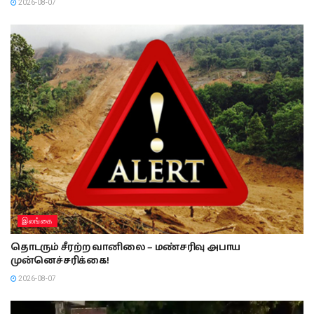
2026-08-07
இலங்கை
தொடரும் சீரற்ற வானிலை – மண்சரிவு அபாய
முன்னெச்சரிக்கை!
2026-08-07