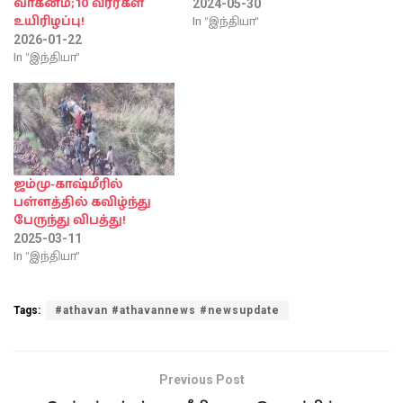
வாகனம்; 10 வீரர்கள்
2024-05-30
In "இந்தியா"
உயிரிழப்பு!
2026-01-22
In "இந்தியா"
ஜம்மு-காஷ்மீரில்
பள்ளத்தில் கவிழ்ந்து
பேருந்து விபத்து!
2025-03-11
In "இந்தியா"
Tags:
#athavan #athavannews #newsupdate
Previous Post