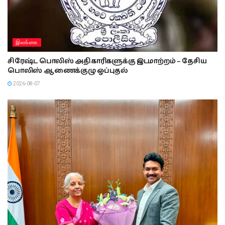
இலங்கை
சிரேஷ்ட பொலிஸ் அதிகாரிகளுக்கு இடமாற்றம் – தேசிய
பொலிஸ் ஆணைக்குழு ஒப்புதல்
2026-08-07