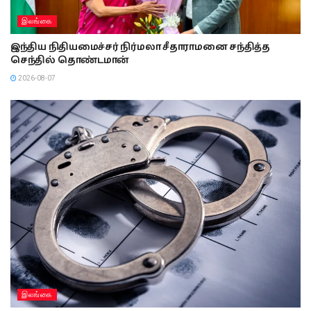
இலங்கை
இந்திய நிதியமைச்சர் நிர்மலா சீதாராமனை சந்தித்த
செந்தில் தொண்டமான்
2026-08-07
இலங்கை