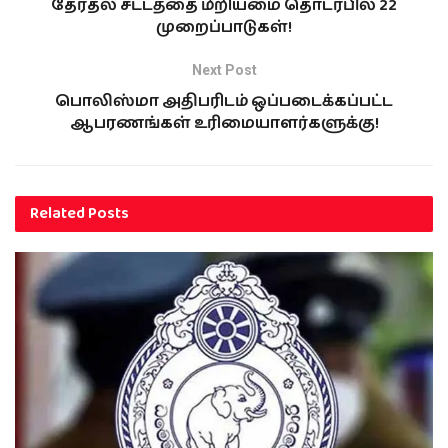
தேர்தல் சட்டத்தை மீறியமை தொடர்பில் 22
முறைப்பாடுகள்!
Next Post
பொலிஸ்மா அதிபரிடம் ஒப்படைக்கப்பட்ட
ஆபரணங்கள் உரிமையாளர்களுக்கு!
Related
Posts