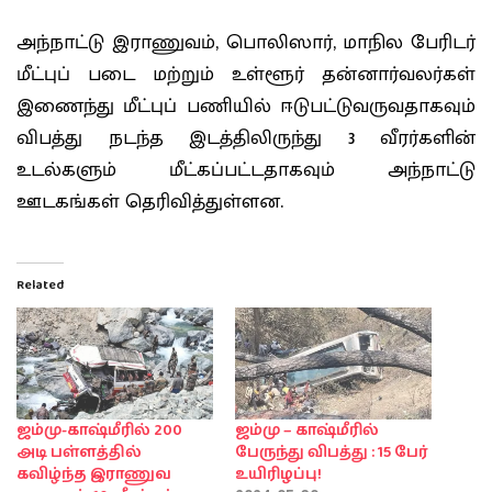
அந்நாட்டு இராணுவம், பொலிஸார், மாநில பேரிடர்
மீட்புப் படை மற்றும் உள்ளூர் தன்னார்வலர்கள்
இணைந்து மீட்புப் பணியில் ஈடுபட்டுவருவதாகவும்
விபத்து நடந்த இடத்திலிருந்து 3 வீரர்களின்
உடல்களும் மீட்கப்பட்டதாகவும் அந்நாட்டு
ஊடகங்கள் தெரிவித்துள்ளன.
Related
ஜம்மு-காஷ்மீரில் 200
ஜம்மு – காஷ்மீரில்
அடி பள்ளத்தில்
பேருந்து விபத்து : 15 பேர்
கவிழ்ந்த இராணுவ
உயிரிழப்பு!