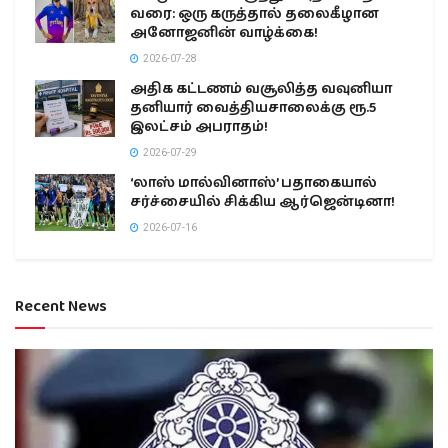
வரை: ஒரு கருத்தால் தலைகீழான
அனோஜனின் வாழ்க்கை!
2026-07-28
அதிக கட்டணம் வசூலித்த வவுனியா
தனியார் வைத்தியசாலைக்கு ரூ.5
இலட்சம் அபராதம்!
2026-07-29
‘லாஸ் மால்வினாஸ்’ பதாகையால்
சர்ச்சையில் சிக்கிய ஆர்ஜென்டினா!
2026-07-16
Recent News