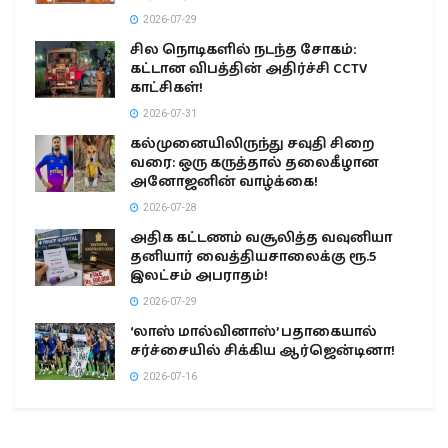
2026-07-29
சில நொடிகளில் நடந்த சோகம்:
கட்டான விபத்தின் அதிர்ச்சி CCTV
காட்சிகள்!
2026-07-31
கல்முனையிலிருந்து சவுதி சிறை
வரை: ஒரு கருத்தால் தலைகீழான
அனோஜனின் வாழ்க்கை!
2026-07-28
அதிக கட்டணம் வசூலித்த வவுனியா
தனியார் வைத்தியசாலைக்கு ரூ.5
இலட்சம் அபராதம்!
2026-07-29
‘லாஸ் மால்வினாஸ்’ பதாகையால்
சர்ச்சையில் சிக்கிய ஆர்ஜென்டினா!
2026-07-16