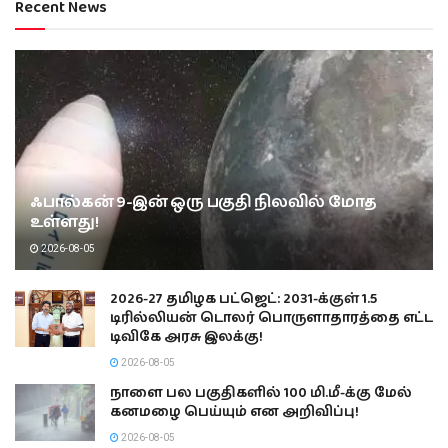
Recent News
ஃபால்கன் 9-இன் ஒரு பகுதி நிலவில் மோத
உள்ளது!
2026-08-05
2026-27 தமிழக பட்ஜெட்: 2031-க்குள் 1.5
டிரில்லியன் டொலர் பொருளாதாரத்தை எட்ட
டிவிகே அரசு இலக்கு!
2026-08-05
நாளை பல பகுதிகளில் 100 மி.மீ-க்கு மேல்
கனமழை பெய்யும் என அறிவிப்பு!
2026-08-05