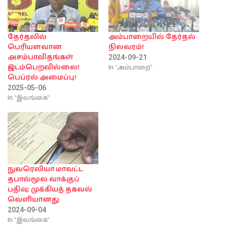
தேர்தலில்
அம்பாறையில் தேர்தல்
பெரியளவான
நிலவரம்!
அசம்பாவிதங்கள்
2024-09-21
In "அம்பாறை"
இடம்பெறவில்லை!
பெப்ரல் அமைப்பு!
2025-05-06
In "இலங்கை"
நுவரெலியா மாவட்ட
தபால்மூல வாக்குப்
பதிவு: முக்கியத் தகவல்
வெளியானது
2024-09-04
In "இலங்கை"