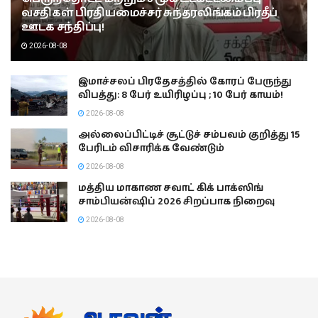
வசதிகள் பிரதியமைச்சர் சுந்தரலிங்கம் பிரதீப்
ஊடக சந்திப்பு!
2026-08-08
இமாச்சலப் பிரதேசத்தில் கோரப் பேருந்து
விபத்து: 8 பேர் உயிரிழப்பு ; 10 பேர் காயம்!
2026-08-08
அல்லைப்பிட்டிச் சூட்டுச் சம்பவம் குறித்து 15
பேரிடம் விசாரிக்க வேண்டும்
2026-08-08
மத்திய மாகாண சவாட் கிக் பாக்ஸிங்
சாம்பியன்ஷிப் 2026 சிறப்பாக நிறைவு
2026-08-08