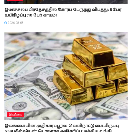
இமாச்சலப் பிரதேசத்தில் கோரப் பேருந்து விபத்து: 8 பேர்
உயிரிழப்பு ; 10 பேர் காயம்!
2026-08-08
இலங்கை
இலங்கையின் அதிகாரப்பூர்வ வெளிநாட்டு கையிருப்பு
6,591 மில்லியன் டொலராக அதிகரிப்பு: மத்திய வங்கி