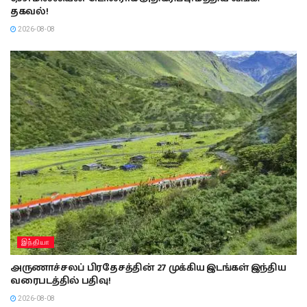
தகவல்!
2026-08-08
இந்தியா
அருணாச்சலப் பிரதேசத்தின் 27 முக்கிய இடங்கள் இந்திய
வரைபடத்தில் பதிவு!
2026-08-08