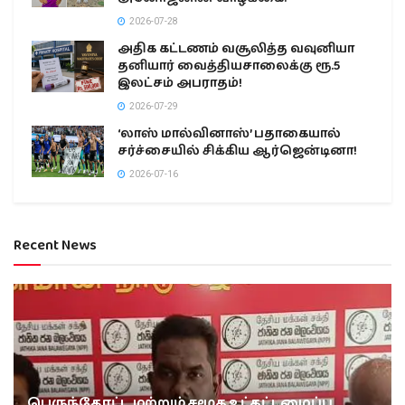
2026-07-28
அதிக கட்டணம் வசூலித்த வவுனியா
தனியார் வைத்தியசாலைக்கு ரூ.5
இலட்சம் அபராதம்!
2026-07-29
‘லாஸ் மால்வினாஸ்’ பதாகையால்
சர்ச்சையில் சிக்கிய ஆர்ஜென்டினா!
2026-07-16
Recent News
பெருந்தோட்ட மற்றும் சமூக உட்கட்டமைப்பு