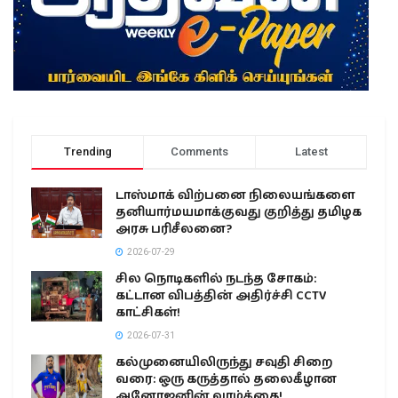
Trending
Comments
Latest
டாஸ்மாக் விற்பனை நிலையங்களை
தனியார்மயமாக்குவது குறித்து தமிழக
அரசு பரிசீலனை?
2026-07-29
சில நொடிகளில் நடந்த சோகம்:
கட்டான விபத்தின் அதிர்ச்சி CCTV
காட்சிகள்!
2026-07-31
கல்முனையிலிருந்து சவுதி சிறை
வரை: ஒரு கருத்தால் தலைகீழான
அனோஜனின் வாழ்க்கை!