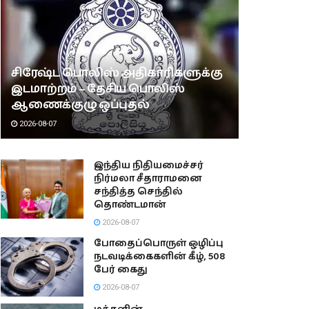
சிரேஷ்ட பொலிஸ் அதிகாரிகளுக்கு
இடமாற்றம் – தேசிய பொலிஸ்
ஆணைக்குழு ஒப்புதல்
2026-08-07
இந்திய நிதியமைச்சர்
நிர்மலா சீதாராமனை
சந்தித்த செந்தில்
தொண்டமான்
2026-08-07
போதைப்பொருள் ஒழிப்பு
நடவடிக்கைகளின் கீழ், 508
பேர் கைது
2026-08-07