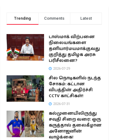
Trending
Comments
Latest
டாஸ்மாக் விற்பனை
நிலையங்களை
தனியார்மயமாக்குவது
குறித்து தமிழக அரசு
பரிசீலனை?
2026-07-29
சில நொடிகளில் நடந்த
சோகம்: கட்டான
விபத்தின் அதிர்ச்சி
CCTV காட்சிகள்!
2026-07-31
கல்முனையிலிருந்து
சவுதி சிறை வரை: ஒரு
கருத்தால் தலைகீழான
அனோஜனின்
வாழ்க்கை!