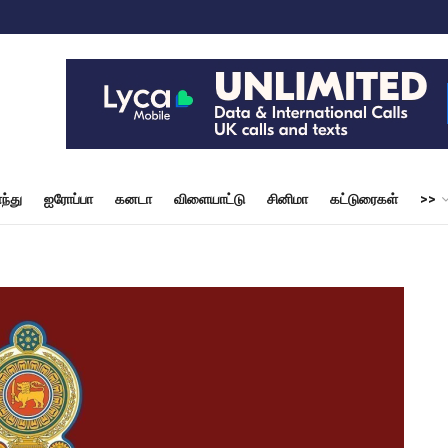
ந்து
ஐரோப்பா
கனடா
விளையாட்டு
சினிமா
கட்டுரைகள்
>>