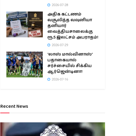
2026-07-28
அதிக கட்டணம்
வசூலித்த வவுனியா
தனியார்
வைத்தியசாலைக்கு
ரூ.5 இலட்சம் அபராதம்!
2026-07-29
‘லாஸ் மால்வினாஸ்’
பதாகையால்
சர்ச்சையில் சிக்கிய
ஆர்ஜென்டினா!
2026-07-16
Recent News