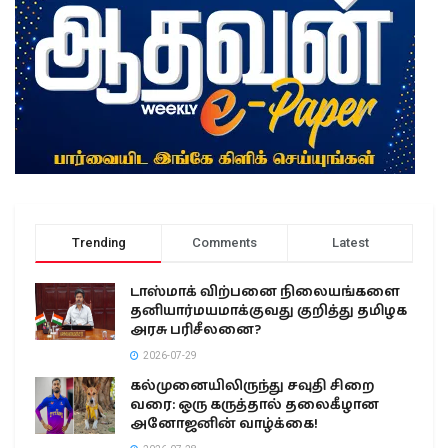
Trending
Comments
Latest
டாஸ்மாக் விற்பனை நிலையங்களை
தனியார்மயமாக்குவது குறித்து தமிழக
அரசு பரிசீலனை?
2026-07-29
கல்முனையிலிருந்து சவுதி சிறை
வரை: ஒரு கருத்தால் தலைகீழான
அனோஜனின் வாழ்க்கை!