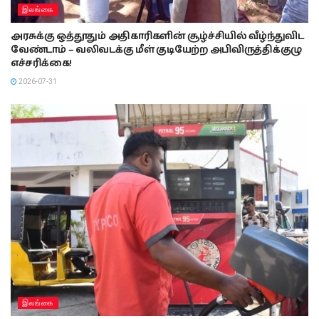
இலங்கை
அரசுக்கு ஒத்தூதும் அதிகாரிகளின் சூழ்ச்சியில் வீழ்ந்துவிட
வேண்டாம் – வலிவடக்கு மீள் குடியேற்ற அபிவிருத்திக்குழு
எச்சரிக்கை!
2026-07-31
இலங்கை