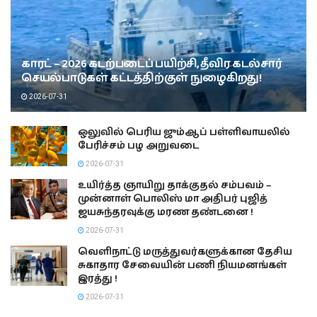
காரட் – 2026 கடற்படைப் பயிற்சி, தீவிர கடல்சார்
செயல்பாடுகள் கட்டத்திற்குள் நுழைகிறது!
2026-07-31
ஒலுவில் பெரிய ஜும்ஆப் பள்ளிவாயலில்
பேரிச்சம் பழ அறுவடை
2026-07-31
உயிர்த்த ஞாயிறு தாக்குதல் சம்பவம் –
முன்னாள் பொலிஸ் மா அதிபர் புஜித்
ஜயசுந்தரவுக்கு மரண தண்டனை !
2026-07-31
வெளிநாட்டு மருத்துவர்களுக்கான தேசிய
சுகாதார சேவையின் பணி நியமனங்கள்
இரத்து !
2026-07-31