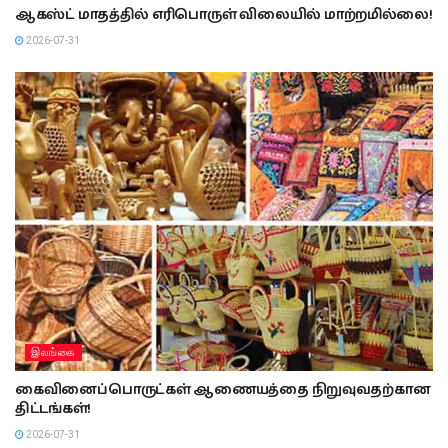
ஆகஸ்ட் மாதத்தில் எரிபொருள் விலையில் மாற்றமில்லை!
2026-07-31
இலங்கை
கைவினைப்பொருட்கள் ஆணையத்தை நிறுவுவதற்கான
திட்டங்கள்!
2026-07-31