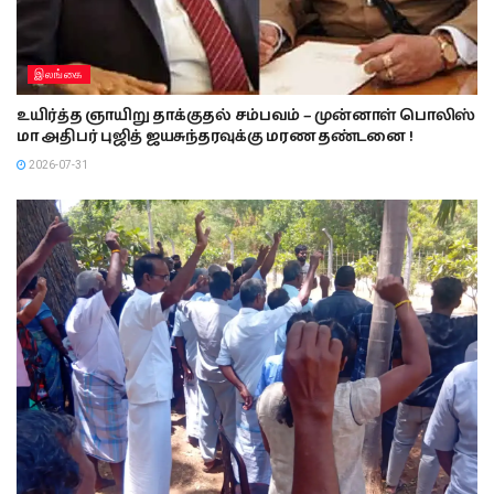
இலங்கை
உயிர்த்த ஞாயிறு தாக்குதல் சம்பவம் – முன்னாள் பொலிஸ்
மா அதிபர் புஜித் ஜயசுந்தரவுக்கு மரண தண்டனை !
2026-07-31