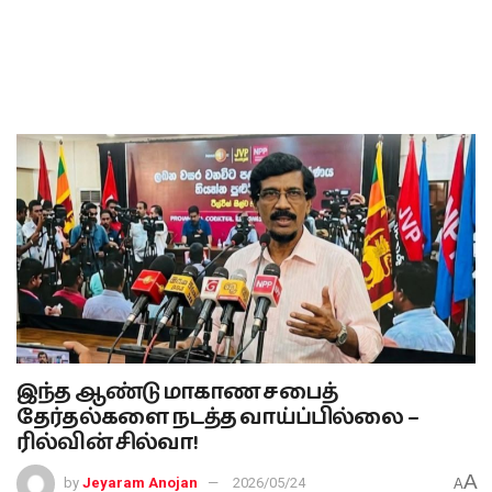
இந்த ஆண்டு மாகாண சபைத்
தேர்தல்களை நடத்த வாய்ப்பில்லை –
ரில்வின் சில்வா!
A
by
Jeyaram Anojan
2026/05/24
A