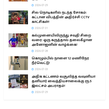
2026-07-29
சில நொடிகளில் நடந்த சோகம்:
கட்டான விபத்தின் அதிர்ச்சி CCTV
காட்சிகள்!
2026-07-31
கல்முனையிலிருந்து சவுதி சிறை
வரை: ஒரு கருத்தால் தலைகீழான
அனோஜனின் வாழ்க்கை!
2026-07-28
கொழும்பில் நாளை 12 மணிநேர
நீர்வெட்டு!
2026-07-03
அதிக கட்டணம் வசூலித்த வவுனியா
தனியார் வைத்தியசாலைக்கு ரூ.5
இலட்சம் அபராதம்!
2026-07-29