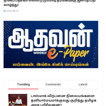
தங்கப்பதக்கம் வென்ற ருமேஷ் தரங்கவுக்கு ஜனாதிபதி
வாழ்த்து!
2026-08-01
Trending
Comments
Latest
டாஸ்மாக் விற்பனை நிலையங்களை
தனியார்மயமாக்குவது குறித்து தமிழக
அரசு பரிசீலனை?