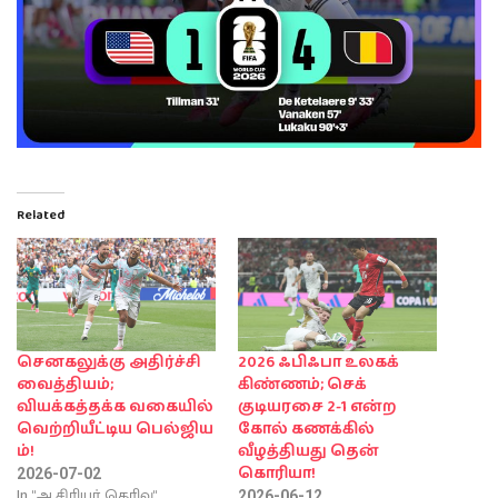
Related
செனகலுக்கு அதிர்ச்சி
2026 ஃபிஃபா உலகக்
வைத்தியம்;
கிண்ணம்; செக்
வியக்கத்தக்க வகையில்
குடியரசை 2-1 என்ற
வெற்றியீட்டிய பெல்ஜிய
கோல் கணக்கில்
ம்!
வீழத்தியது தென்
கொரியா!
2026-07-02
In "ஆசிரியர் தெரிவு"
2026-06-12