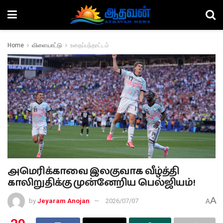
Home
விளையாட்டு
உதைப்பந்தாட்டம்
அமெரிக்காவை இலகுவாக வீழ்த்தி
காலிறுதிக்கு முன்னேறிய பெல்ஜியம்!
A
by
Jeyaram Anojan
2026/07/07
A