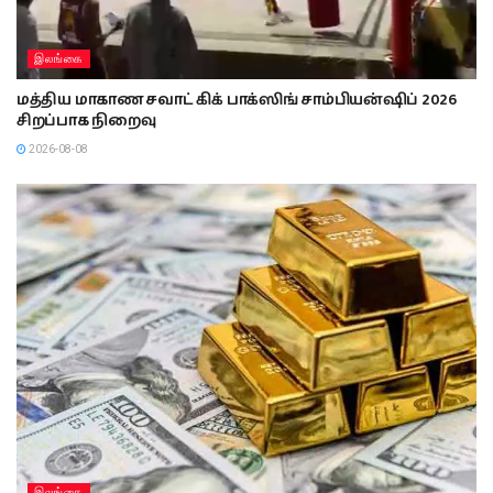
இலங்கை
மத்திய மாகாண சவாட் கிக் பாக்ஸிங் சாம்பியன்ஷிப் 2026
சிறப்பாக நிறைவு
2026-08-08
இலங்கை