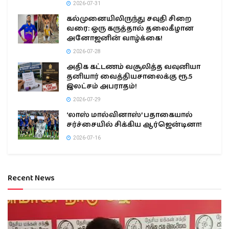
2026-07-31
கல்முனையிலிருந்து சவுதி சிறை
வரை: ஒரு கருத்தால் தலைகீழான
அனோஜனின் வாழ்க்கை!
2026-07-28
அதிக கட்டணம் வசூலித்த வவுனியா
தனியார் வைத்தியசாலைக்கு ரூ.5
இலட்சம் அபராதம்!
2026-07-29
‘லாஸ் மால்வினாஸ்’ பதாகையால்
சர்ச்சையில் சிக்கிய ஆர்ஜென்டினா!
2026-07-16
Recent News