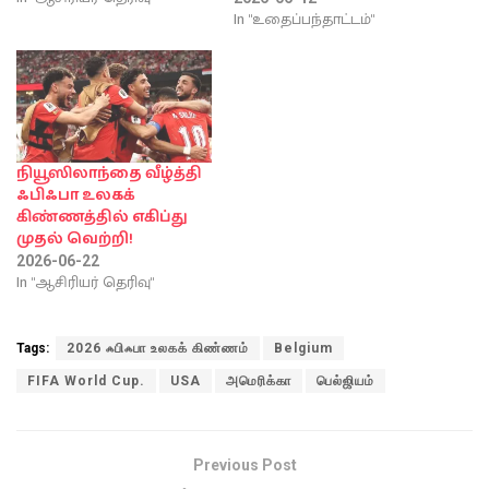
In "உதைப்பந்தாட்டம்"
நியூஸிலாந்தை வீழ்த்தி
ஃபிஃபா உலகக்
கிண்ணத்தில் எகிப்து
முதல் வெற்றி!
2026-06-22
In "ஆசிரியர் தெரிவு"
Tags:
2026 ஃபிஃபா உலகக் கிண்ணம்
Belgium
FIFA World Cup.
USA
அமெரிக்கா
பெல்ஜியம்
Previous Post