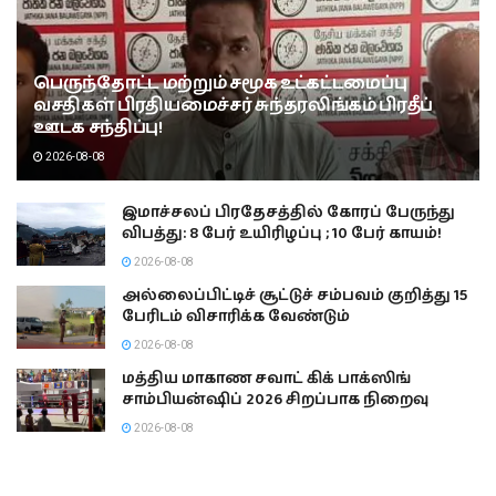
பெருந்தோட்ட மற்றும் சமூக உட்கட்டமைப்பு
வசதிகள் பிரதியமைச்சர் சுந்தரலிங்கம் பிரதீப்
ஊடக சந்திப்பு!
2026-08-08
இமாச்சலப் பிரதேசத்தில் கோரப் பேருந்து
விபத்து: 8 பேர் உயிரிழப்பு ; 10 பேர் காயம்!
2026-08-08
அல்லைப்பிட்டிச் சூட்டுச் சம்பவம் குறித்து 15
பேரிடம் விசாரிக்க வேண்டும்
2026-08-08
மத்திய மாகாண சவாட் கிக் பாக்ஸிங்
சாம்பியன்ஷிப் 2026 சிறப்பாக நிறைவு
2026-08-08