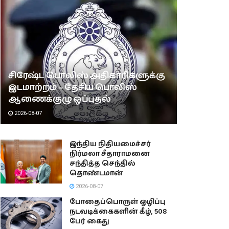
சிரேஷ்ட பொலிஸ் அதிகாரிகளுக்கு
இடமாற்றம் – தேசிய பொலிஸ்
ஆணைக்குழு ஒப்புதல்
2026-08-07
இந்திய நிதியமைச்சர்
நிர்மலா சீதாராமனை
சந்தித்த செந்தில்
தொண்டமான்
2026-08-07
போதைப்பொருள் ஒழிப்பு
நடவடிக்கைகளின் கீழ், 508
பேர் கைது