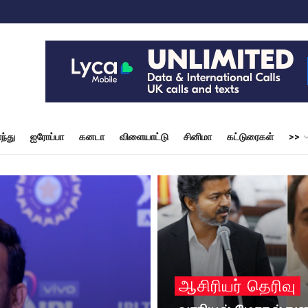
ந்து
ஐரோப்பா
கனடா
விளையாட்டு
சினிமா
கட்டுரைகள்
>>
ஆசிரியர் தெரிவு