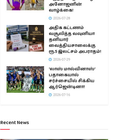
அனோஜனின்
வாழ்க்கை!
2026-07-28
அதிக கட்டணம்
வசூலித்த வவுனியா
தனியார்
வைத்தியசாலைக்கு
ரூ.5 இலட்சம் அபராதம்!
2026-07-29
‘லாஸ் மால்வினாஸ்’
பதாகையால்
சர்ச்சையில் சிக்கிய
ஆர்ஜென்டினா!
2026-07-16
Recent News