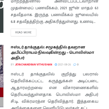
மாற்றத்தினால் அளவிடப்பட்டவாறான
முதன்மைப் பணவீக்கம், 2021 ஜூன் மாதம் 6.1
சதவீதமாக இருந்த பணவீக்கம் ஜூலையில்
6.8 சதவீதத்திற்கு அதிகரித்துள்ளது. உணவு...
READ MORE
ஈஸ்டர் தாக்குதல்: சமூகத்தில் தவறான
அபிப்பிராயம் நிலவுகின்றது – பொலிஸ்மா
அதிபர்
BY
JEYACHANDRAN VITHUSHAN
2021-08-26
0
ஈஸ்டர் தாக்குதலில் குறித்து பலரால்
தெரிவிக்கப்பட்ட கருத்துக்கள் அடிப்படை
ஆதாரமற்றவை என விசாரணைகளில்
தெரியவந்துள்ளதாக பொலிஸ்மா அதிபர்
சி.டி. விக்ரமரத்ன தெரிவித்தார். இத்தகைய
அறிக்கைகளை வெளியிடுபவர்கள் சட்ட...