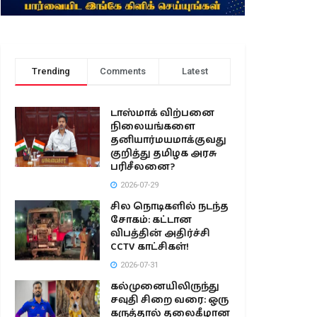
Trending
Comments
Latest
டாஸ்மாக் விற்பனை
நிலையங்களை
தனியார்மயமாக்குவது
குறித்து தமிழக அரசு
பரிசீலனை?
2026-07-29
சில நொடிகளில் நடந்த
சோகம்: கட்டான
விபத்தின் அதிர்ச்சி
CCTV காட்சிகள்!
2026-07-31
கல்முனையிலிருந்து
சவுதி சிறை வரை: ஒரு
கருத்தால் தலைகீழான