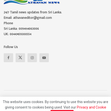
24/7 Tamil news updates from Sri Lanka.
Email: athavaneditor@gmail.com
Phone
Sri Lanka: 0094114063006
UK: 00447459300554
Follow Us
About
Advertise
Privacy Policy
Contact Us
This website uses cookies. By continuing to use this website you are
giving consent to cookies being used. Visit our
Privacy and Cookie