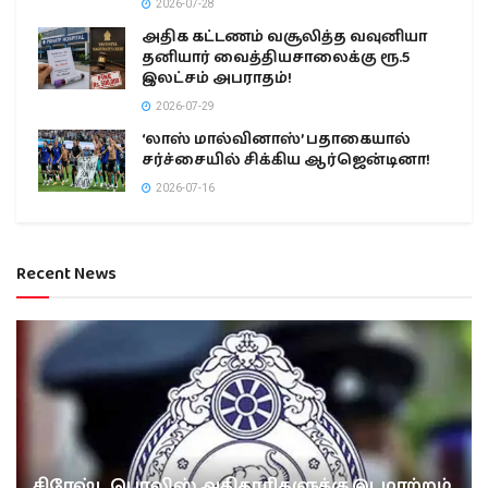
2026-07-28
அதிக கட்டணம் வசூலித்த வவுனியா
தனியார் வைத்தியசாலைக்கு ரூ.5
இலட்சம் அபராதம்!
2026-07-29
‘லாஸ் மால்வினாஸ்’ பதாகையால்
சர்ச்சையில் சிக்கிய ஆர்ஜென்டினா!
2026-07-16
Recent News
சிரேஷ்ட பொலிஸ் அதிகாரிகளுக்கு இடமாற்றம்