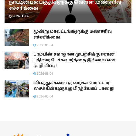
நாட்டின் பல பகுதிகளுக்கு வெள்ள , மண்சரிவு
எச்சரிக்கை!
2026-08-04
மூன்று மாவட்டங்களுக்கு மண்சரிவு
எச்சரிக்கை!
2026-08-04
ட்ரம்பின் சமாதான முயற்சிக்கு ஈரான்
பதிலடி; பேச்சுவார்த்தை இல்லை என
அறிவிப்பு!
2026-08-04
விபத்துக்களை குறைக்க மோட்டார்
சைக்கிள்களுக்கு பிரத்யேகப் பாதை!
2026-08-04