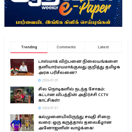
Trending
Comments
Latest
டாஸ்மாக் விற்பனை நிலையங்களை
தனியார்மயமாக்குவது குறித்து தமிழக
அரசு பரிசீலனை?
2026-07-29
சில நொடிகளில் நடந்த சோகம்:
கட்டான விபத்தின் அதிர்ச்சி CCTV
காட்சிகள்!
2026-07-31
கல்முனையிலிருந்து சவுதி சிறை
வரை: ஒரு கருத்தால் தலைகீழான
அனோஜனின் வாழ்க்கை!