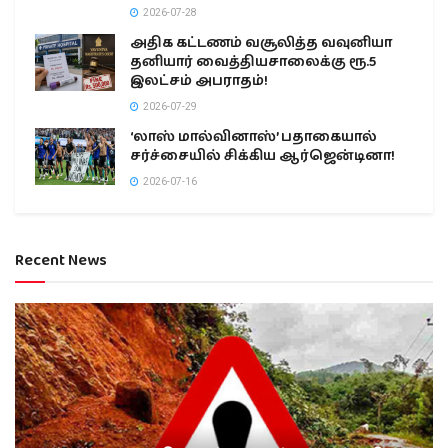
2026-07-28
அதிக கட்டணம் வசூலித்த வவுனியா
தனியார் வைத்தியசாலைக்கு ரூ.5
இலட்சம் அபராதம்!
2026-07-29
‘லாஸ் மால்வினாஸ்’ பதாகையால்
சர்ச்சையில் சிக்கிய ஆர்ஜென்டினா!
2026-07-16
Recent News