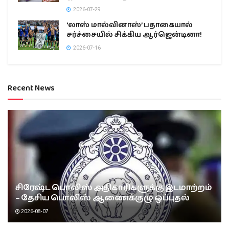
2026-07-29
‘லாஸ் மால்வினாஸ்’ பதாகையால்
சர்ச்சையில் சிக்கிய ஆர்ஜென்டினா!
2026-07-16
Recent News
சிரேஷ்ட பொலிஸ் அதிகாரிகளுக்கு இடமாற்றம்
– தேசிய பொலிஸ் ஆணைக்குழு ஒப்புதல்
2026-08-07