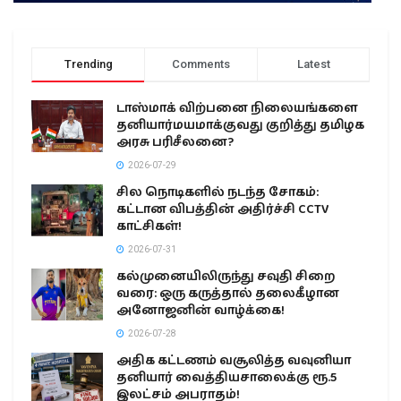
Trending
Comments
Latest
டாஸ்மாக் விற்பனை நிலையங்களை
தனியார்மயமாக்குவது குறித்து தமிழக
அரசு பரிசீலனை?
2026-07-29
சில நொடிகளில் நடந்த சோகம்:
கட்டான விபத்தின் அதிர்ச்சி CCTV
காட்சிகள்!
2026-07-31
கல்முனையிலிருந்து சவுதி சிறை
வரை: ஒரு கருத்தால் தலைகீழான
அனோஜனின் வாழ்க்கை!
2026-07-28
அதிக கட்டணம் வசூலித்த வவுனியா
தனியார் வைத்தியசாலைக்கு ரூ.5
இலட்சம் அபராதம்!