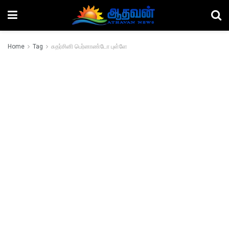
Home
Tag
சுதர்சினி பெர்னாண்டோ புள்ளே