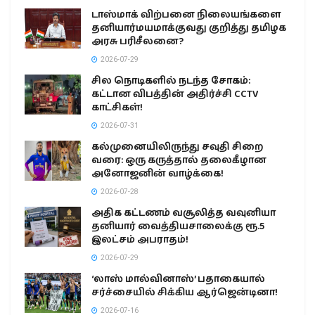
டாஸ்மாக் விற்பனை நிலையங்களை
தனியார்மயமாக்குவது குறித்து தமிழக
அரசு பரிசீலனை?
2026-07-29
சில நொடிகளில் நடந்த சோகம்:
கட்டான விபத்தின் அதிர்ச்சி CCTV
காட்சிகள்!
2026-07-31
கல்முனையிலிருந்து சவுதி சிறை
வரை: ஒரு கருத்தால் தலைகீழான
அனோஜனின் வாழ்க்கை!
2026-07-28
அதிக கட்டணம் வசூலித்த வவுனியா
தனியார் வைத்தியசாலைக்கு ரூ.5
இலட்சம் அபராதம்!
2026-07-29
‘லாஸ் மால்வினாஸ்’ பதாகையால்
சர்ச்சையில் சிக்கிய ஆர்ஜென்டினா!
2026-07-16