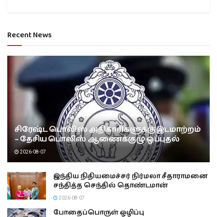
Recent News
சிரேஷ்ட பொலிஸ் அதிகாரிகளுக்கு இடமாற்றம்
– தேசிய பொலிஸ் ஆணைக்குழு ஒப்புதல்
2026-08-07
இந்திய நிதியமைச்சர் நிர்மலா சீதாராமனை
சந்தித்த செந்தில் தொண்டமான்
2026-08-07
போதைப்பொருள் ஒழிப்பு