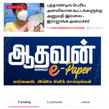
புத்தாண்டில் பெரிய
ஆசிரியர் தெரிவு
அளவிலான கூட்டங்களுக்கு
அனுமதி இல்லை –
இராஜாங்க அமைச்சர்
BY
JEYACHANDRAN VITHUSHAN
2021-03-31
Trending
Comments
Latest