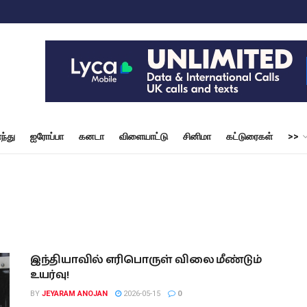
ந்து
ஐரோப்பா
கனடா
விளையாட்டு
சினிமா
கட்டுரைகள்
>>
இந்தியாவில் எரிபொருள் விலை மீண்டும்
உயர்வு!
BY
JEYARAM ANOJAN
2026-05-15
0