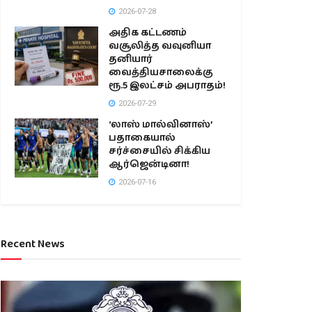
2026-07-28
அதிக கட்டணம்
வசூலித்த வவுனியா
தனியார்
வைத்தியசாலைக்கு
ரூ.5 இலட்சம் அபராதம்!
2026-07-29
‘லாஸ் மால்வினாஸ்’
பதாகையால்
சர்ச்சையில் சிக்கிய
ஆர்ஜென்டினா!
2026-07-16
Recent News