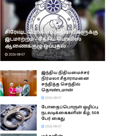
சிரேஷ்ட பொலிஸ் அதிகாரிகளுக்கு
இடமாற்றம் – தேசிய பொலிஸ்
ஆணைக்குழு ஒப்புதல்
2026-08-07
இந்திய நிதியமைச்சர்
நிர்மலா சீதாராமனை
சந்தித்த செந்தில்
தொண்டமான்
2026-08-07
போதைப்பொருள் ஒழிப்பு
நடவடிக்கைகளின் கீழ், 508
பேர் கைது
2026-08-07