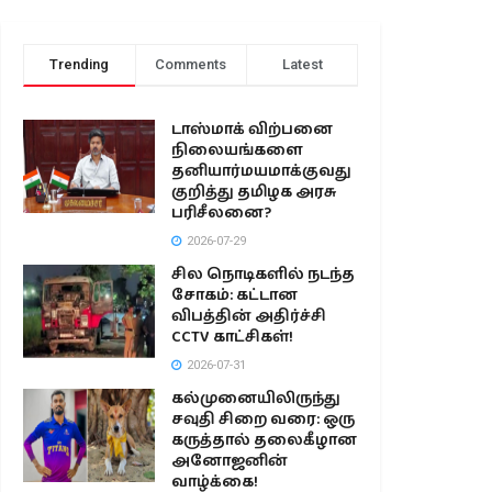
Trending
Comments
Latest
டாஸ்மாக் விற்பனை
நிலையங்களை
தனியார்மயமாக்குவது
குறித்து தமிழக அரசு
பரிசீலனை?
2026-07-29
சில நொடிகளில் நடந்த
சோகம்: கட்டான
விபத்தின் அதிர்ச்சி
CCTV காட்சிகள்!
2026-07-31
கல்முனையிலிருந்து
சவுதி சிறை வரை: ஒரு
கருத்தால் தலைகீழான
அனோஜனின்
வாழ்க்கை!