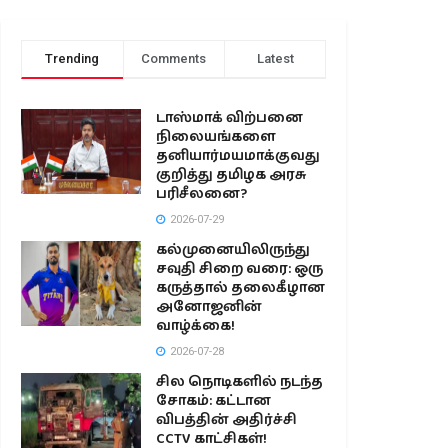
Trending
Comments
Latest
டாஸ்மாக் விற்பனை
நிலையங்களை
தனியார்மயமாக்குவது
குறித்து தமிழக அரசு
பரிசீலனை?
2026-07-29
கல்முனையிலிருந்து
சவுதி சிறை வரை: ஒரு
கருத்தால் தலைகீழான
அனோஜனின்
வாழ்க்கை!
2026-07-28
சில நொடிகளில் நடந்த
சோகம்: கட்டான
விபத்தின் அதிர்ச்சி
CCTV காட்சிகள்!