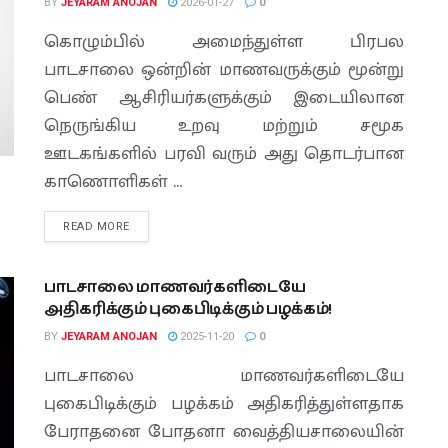
BY
JEYARAM ANOJAN
2026-01-27
0
கொழும்பில் அமைந்துள்ள பிரபல
பாடசாலை ஒன்றின் மாணவருக்கும் மூன்று
பெண் ஆசிரியர்களுக்கும் இடையிலான
நெருங்கிய உறவு மற்றும் சமூக
ஊடகங்களில் பரவி வரும் அது தொடர்பான
காணொளிகள் ...
READ MORE
பாடசாலை மாணவர்களிடையே
அதிகரிக்கும் புகைபிடிக்கும் பழக்கம்!
BY
JEYARAM ANOJAN
2025-11-20
0
பாடசாலை மாணவர்களிடையே
புகைபிடிக்கும் பழக்கம் அதிகரித்துள்ளதாக
பேராதனை போதனா வைத்தியசாலையின்