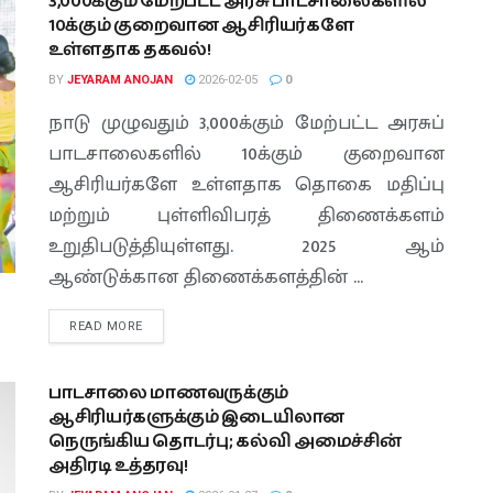
3,000க்கும் மேற்பட்ட அரசு பாடசாலைகளில்
10க்கும் குறைவான ஆசிரியர்களே
உள்ளதாக தகவல்!
BY
JEYARAM ANOJAN
2026-02-05
0
நாடு முழுவதும் 3,000க்கும் மேற்பட்ட அரசுப்
பாடசாலைகளில் 10க்கும் குறைவான
ஆசிரியர்களே உள்ளதாக தொகை மதிப்பு
மற்றும் புள்ளிவிபரத் திணைக்களம்
உறுதிபடுத்தியுள்ளது. 2025 ஆம்
ஆண்டுக்கான திணைக்களத்தின் ...
READ MORE
பாடசாலை மாணவருக்கும்
ஆசிரியர்களுக்கும் இடையிலான
நெருங்கிய தொடர்பு; கல்வி அமைச்சின்
அதிரடி உத்தரவு!