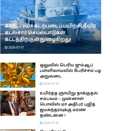
காரட் – 2026 கடற்படைப் பயிற்சி, தீவிர
கடல்சார் செயல்பாடுகள்
கட்டத்திற்குள் நுழைகிறது!
2026-07-31
ஒலுவில் பெரிய ஜும்ஆப்
பள்ளிவாயலில் பேரிச்சம் பழ
அறுவடை
2026-07-31
உயிர்த்த ஞாயிறு தாக்குதல்
சம்பவம் – முன்னாள்
பொலிஸ் மா அதிபர் புஜித்
ஜயசுந்தரவுக்கு மரண
தண்டனை !
2026-07-31