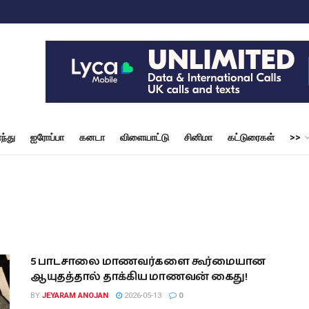
ந்து
ஐரோப்பா
கனடா
விளையாட்டு
சினிமா
கட்டுரைகள்
>>
5 பாடசாலை மாணவர்களை கூர்மையான
ஆயுதத்தால் தாக்கிய மாணவன் கைது!
BY
JEYARAM ANOJAN
2026-05-13
0