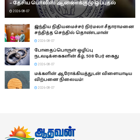
– தேசிய பொலிஸ் ஆணைக்குழு ஒப்புதல்
2026-08-07
இந்திய நிதியமைச்சர் நிர்மலா சீதாராமனை
சந்தித்த செந்தில் தொண்டமான்
2026-08-07
போதைப்பொருள் ஒழிப்பு
நடவடிக்கைகளின் கீழ், 508 பேர் கைது
2026-08-07
மக்களின் ஆரோக்கியத்துடன் விளையாடிய
விற்பனை நிலையம்!
2026-08-07