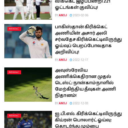
விக்கெட் இழப்பின்றி 221
ஓட்டங்கள் குவிப்பு!
BY
ANOJ
2023-02-06
பாகிஸ்தான் கிரிக்கெட்
கிரிக்கெட்
அணியின் அசார் அலி
சர்வதேச கிரிக்கெட்டிலிருந்து
ஓய்வுப் பெறப்போவதாக
அறிவிப்பு!
BY
ANOJ
2022-12-17
அவுஸ்ரேலிய
கிரிக்கெட்
அணிக்கெதிரான முதல்
டெஸ்ட்: நான்காம் நாளில்
மேற்கிந்திய தீவுகள் அணி
நிதானம்!
BY
ANOJ
2022-12-03
ஐ.பி.எல். கிரிக்கெட்டிலிருந்து
கிரிக்கெட்
கிய்ரன் பொலார்ட் ஓய்வு:
தொடர்ந்து மும்பை