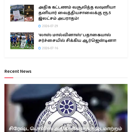
அதிக கட்டணம் வசூலித்த வவுனியா
தனியார் வைத்தியசாலைக்கு ரூ.5
இலட்சம் அபராதம்!
2026-07-29
‘லாஸ் மால்வினாஸ்’ பதாகையால்
சர்ச்சையில் சிக்கிய ஆர்ஜென்டினா!
2026-07-16
Recent News
சிரேஷ்ட பொலிஸ் அதிகாரிகளுக்கு இடமாற்றம்