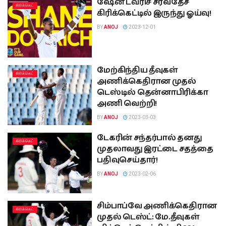
ஷேன் டவ்ரிச் சர்வதேச
கிரிக்கெட்
கிரிக்கெட்டில் இருந்து ஓய்வு!
BY
ANOJ
2023-12-01
மேற்கிந்திய தீவுகள்
கிரிக்கெட்
அணிக்கெதிரான முதல்
டெஸ்டில் தென்னாபிரிக்கா
அணி வெற்றி!
BY
ANOJ
2023-03-03
டேகரின் சந்தர்பால் தனது
கிரிக்கெட்
முதலாவது இரட்டை சதத்தை
பதிவுசெய்தார்!
BY
ANOJ
2023-02-06
சிம்பாப்வே அணிக்கெதிரான
கிரிக்கெட்
முதல் டெஸ்ட்: மே.தீவுகள்