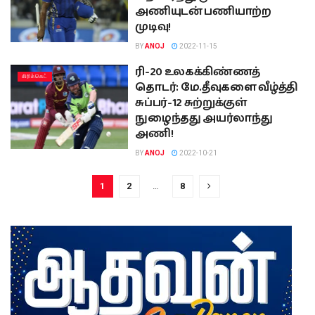
அணியுடன் பணியாற்ற
முடிவு!
BY
ANOJ
2022-11-15
ரி-20 உலகக்கிண்ணத்
கிரிக்கெட்
தொடர்: மே.தீவுகளை வீழ்த்தி
சுப்பர்-12 சுற்றுக்குள்
நுழைந்தது அயர்லாந்து
அணி!
BY
ANOJ
2022-10-21
1
2
…
8