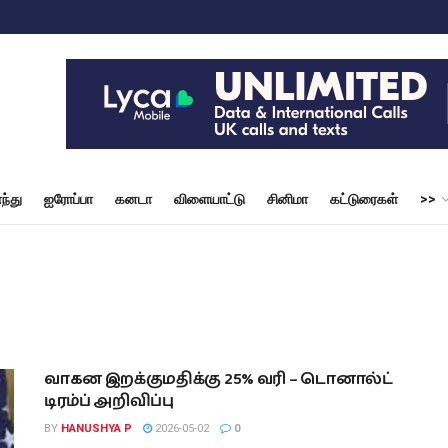
ந்து
ஐரோப்பா
கனடா
விளையாட்டு
சினிமா
கட்டுரைகள்
>>
வாகன இறக்குமதிக்கு 25% வரி – டொனால்ட்
டிரம்ப் அறிவிப்பு
BY
HANUSHYA P
2026-05-02
0