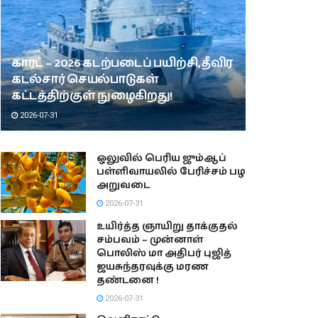
காரட் – 2026 கடற்படைப் பயிற்சி, தீவிர
கடல்சார் செயல்பாடுகள்
கட்டத்திற்குள் நுழைகிறது!
2026-07-31
ஒலுவில் பெரிய ஜும்ஆப்
பள்ளிவாயலில் பேரிச்சம் பழ
அறுவடை
2026-07-31
உயிர்த்த ஞாயிறு தாக்குதல்
சம்பவம் – முன்னாள்
பொலிஸ் மா அதிபர் புஜித்
ஜயசுந்தரவுக்கு மரண
தண்டனை !
2026-07-31