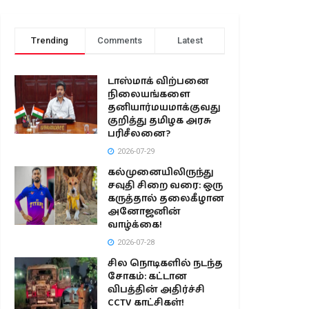
Trending
Comments
Latest
டாஸ்மாக் விற்பனை
நிலையங்களை
தனியார்மயமாக்குவது
குறித்து தமிழக அரசு
பரிசீலனை?
2026-07-29
கல்முனையிலிருந்து
சவுதி சிறை வரை: ஒரு
கருத்தால் தலைகீழான
அனோஜனின்
வாழ்க்கை!
2026-07-28
சில நொடிகளில் நடந்த
சோகம்: கட்டான
விபத்தின் அதிர்ச்சி
CCTV காட்சிகள்!