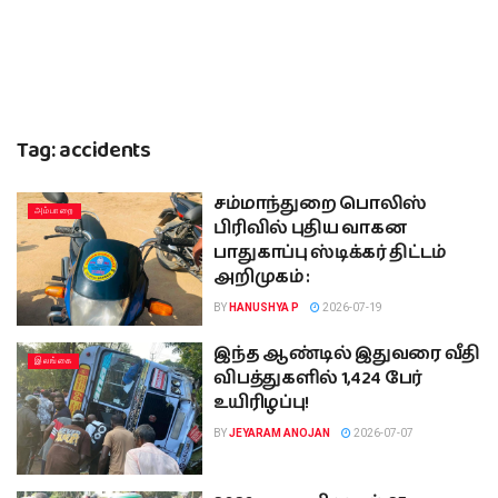
Tag:
accidents
சம்மாந்துறை பொலிஸ்
அம்பாறை
பிரிவில் புதிய வாகன
பாதுகாப்பு ஸ்டிக்கர் திட்டம்
அறிமுகம் :
BY
HANUSHYA P
2026-07-19
இந்த ஆண்டில் இதுவரை வீதி
இலங்கை
விபத்துகளில் 1,424 பேர்
உயிரிழப்பு!
BY
JEYARAM ANOJAN
2026-07-07