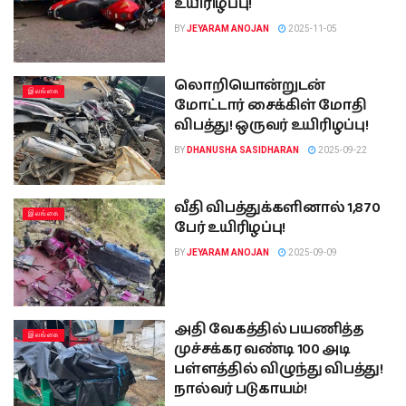
உயிரிழப்பு!
BY
JEYARAM ANOJAN
2025-11-05
லொறியொன்றுடன்
இலங்கை
மோட்டார் சைக்கிள் மோதி
விபத்து! ஒருவர் உயிரிழப்பு!
BY
DHANUSHA SASIDHARAN
2025-09-22
வீதி விபத்துக்களினால் 1,870
இலங்கை
பேர் உயிரிழப்பு!
BY
JEYARAM ANOJAN
2025-09-09
அதி வேகத்தில் பயணித்த
இலங்கை
முச்சக்கர வண்டி 100 அடி
பள்ளத்தில் விழுந்து விபத்து!
நால்வர் படுகாயம்!