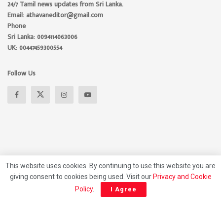
24/7 Tamil news updates from Sri Lanka.
Email: athavaneditor@gmail.com
Phone
Sri Lanka: 0094114063006
UK: 00447459300554
Follow Us
This website uses cookies. By continuing to use this website you are
giving consent to cookies being used. Visit our
Privacy and Cookie
About
Advertise
Privacy Policy
Contact Us
Policy
.
I Agree
© 2026 Athavan Media, All rights reserved.