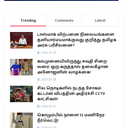
Trending
Comments
Latest
டாஸ்மாக் விற்பனை நிலையங்களை
தனியார்மயமாக்குவது குறித்து தமிழக
அரசு பரிசீலனை?
2026-07-29
கல்முனையிலிருந்து சவுதி சிறை
வரை: ஒரு கருத்தால் தலைகீழான
அனோஜனின் வாழ்க்கை!
2026-07-28
சில நொடிகளில் நடந்த சோகம்:
கட்டான விபத்தின் அதிர்ச்சி CCTV
காட்சிகள்!
2026-07-31
கொழும்பில் நாளை 12 மணிநேர
நீர்வெட்டு!
2026-07-03