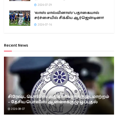
2026-07-29
‘லாஸ் மால்வினாஸ்’ பதாகையால்
சர்ச்சையில் சிக்கிய ஆர்ஜென்டினா!
2026-07-16
Recent News
சிரேஷ்ட பொலிஸ் அதிகாரிகளுக்கு இடமாற்றம்
– தேசிய பொலிஸ் ஆணைக்குழு ஒப்புதல்
2026-08-07