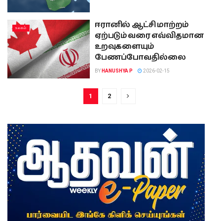
ஈரானில் ஆட்சி மாற்றம்
உலகம்
ஏற்படும் வரை எவ்விதமான
உறவுகளையும்
பேணப்போவதில்லை
BY
HANUSHYA P
2026-02-15
1
2