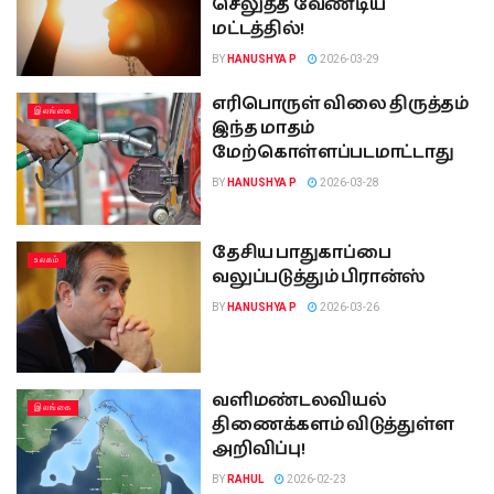
செலுத்த வேண்டிய
மட்டத்தில்!
BY
HANUSHYA P
2026-03-29
எரிபொருள் விலை திருத்தம்
இலங்கை
இந்த மாதம்
மேற்கொள்ளப்படமாட்டாது
BY
HANUSHYA P
2026-03-28
தேசிய பாதுகாப்பை
உலகம்
வலுப்படுத்தும் பிரான்ஸ்
BY
HANUSHYA P
2026-03-26
வளிமண்டலவியல்
இலங்கை
திணைக்களம் விடுத்துள்ள
அறிவிப்பு!
BY
RAHUL
2026-02-23