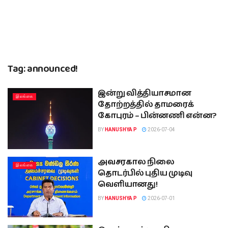
Tag:
announced!
இன்று வித்தியாசமான
இலங்கை
தோற்றத்தில் தாமரைக்
கோபுரம் – பின்னணி என்ன?
BY
HANUSHYA P
2026-07-04
அவசரகால நிலை
இலங்கை
தொடர்பில் புதிய முடிவு
வெளியானது!
BY
HANUSHYA P
2026-07-01