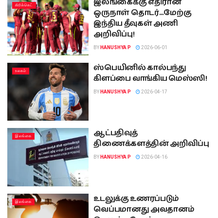
இலங்கைக்கு எதிரான
கிரிக்கெட்
ஒருநாள் தொடர்…மேற்கு
இந்திய தீவுகள் அணி
அறிவிப்பு!
BY
HANUSHYA P
2026-06-01
ஸ்பெயினில் கால்பந்து
உலகம்
கிளப்பை வாங்கிய மெஸ்ஸி!
BY
HANUSHYA P
2026-04-17
ஆட்பதிவுத்
இலங்கை
திணைக்களத்தின் அறிவிப்பு
BY
HANUSHYA P
2026-04-16
உடலுக்கு உணரப்படும்
இலங்கை
வெப்பமானது அவதானம்