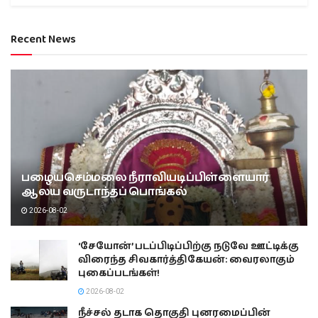
Recent News
பழையசெம்மலை நீராவியடிப்பிள்ளையார்
ஆலய வருடாந்தப் பொங்கல்
2026-08-02
‘சேயோன்’ படப்பிடிப்பிற்கு நடுவே ஊட்டிக்கு
விரைந்த சிவகார்த்திகேயன்: வைரலாகும்
புகைப்படங்கள்!
2026-08-02
நீச்சல் தடாக தொகுதி புனரமைப்பின்