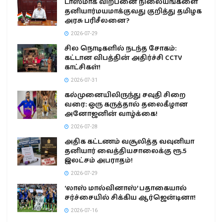
டாஸ்மாக் விற்பனை நிலையங்களை
தனியார்மயமாக்குவது குறித்து தமிழக
அரசு பரிசீலனை?
2026-07-29
சில நொடிகளில் நடந்த சோகம்:
கட்டான விபத்தின் அதிர்ச்சி CCTV
காட்சிகள்!
2026-07-31
கல்முனையிலிருந்து சவுதி சிறை
வரை: ஒரு கருத்தால் தலைகீழான
அனோஜனின் வாழ்க்கை!
2026-07-28
அதிக கட்டணம் வசூலித்த வவுனியா
தனியார் வைத்தியசாலைக்கு ரூ.5
இலட்சம் அபராதம்!
2026-07-29
‘லாஸ் மால்வினாஸ்’ பதாகையால்
சர்ச்சையில் சிக்கிய ஆர்ஜென்டினா!
2026-07-16