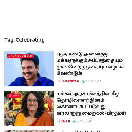
Tag:
Celebrating
புத்தாண்டு அனைத்து
UNCATEGORIZED
மக்களுக்கும் சுபீட்சத்தையும்,
முன்னேற்றத்தையும் வழங்க
வேண்டும்!
BY
HANUSHYA P
2026-04-14
மக்கள் அரசாங்கத்தின் கீழ்
இலங்கை
தொழிலாளர் தினம்
கொண்டாடப்படுவது
வரலாற்று மைற்கல்-பிரதமர்!
BY
RAHUL
2025-05-01